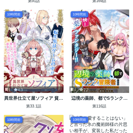
第91話
第169話
10時間前
10時間前
1
4.3
4
7.7
異世界仕立て屋ソフィア 貧乏
辺境の薬師、都でSランク冒
令嬢、現代知識で服を作って
険者となる～英雄村の少年が
第33.1話
第116話
みんなの暮らしを豊かにしま
チート薬で無自覚無双〜
す
10時間前
10時間前