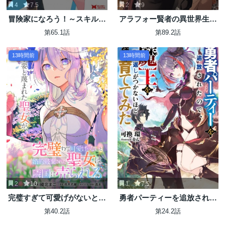
4
7.5
2
9
冒険家になろう！～スキルボ
アラフォー賢者の異世界生活
ードでダンジョン攻略～
日記 ～気ままな異世界教師ラ
第65.1話
第89.2話
イフ～
13時間前
13時間前
2
10
1
7.5
完璧すぎて可愛げがないと婚
勇者パーティーを追放された
約破棄された聖女は隣国に売
ので、魔王を取り返しがつか
第40.2話
第24.2話
られる
ないほど強く育ててみた