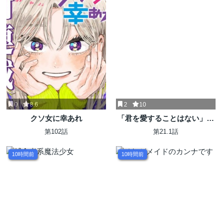
0
8.6
2
10
クソ女に幸あれ
「君を愛することはない」と
言った氷の魔術師様の片思い
第102話
第21.1話
相手が、変装した私だった
10時間前
10時間前