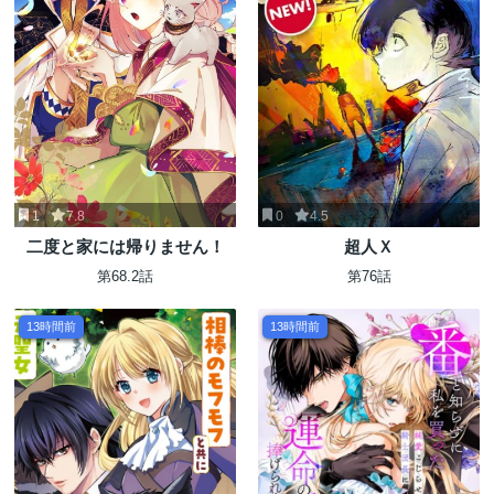
1
7.8
0
4.5
二度と家には帰りません！
超人Ｘ
第68.2話
第76話
13時間前
13時間前