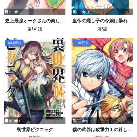
2
5
0
10
史上最強オークさんの楽しい
皇帝の隠し子の令嬢は暴れん
種付けハーレムづくり
坊公爵令息の手綱を握る。
第141話
第3話
10時間前
10時間前
0
10
0
6
裏世界ピクニック
僕の武器は攻撃力１の針しか
ない