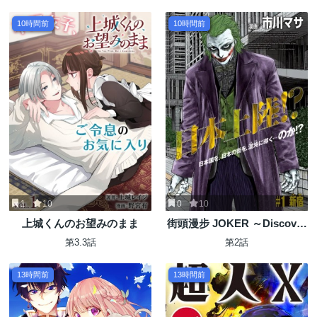
10時間前
10時間前
1
10
0
10
上城くんのお望みのまま
街頭漫步 JOKER ～Discover
The Next Gotham～
第3.3話
第2話
13時間前
13時間前