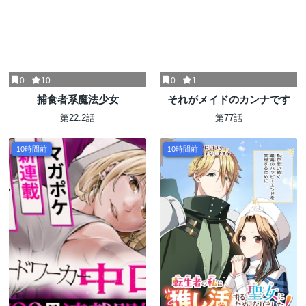
0
10
0
1
捕食者系魔法少女
それがメイドのカンナです
第22.2話
第77話
10時間前
10時間前