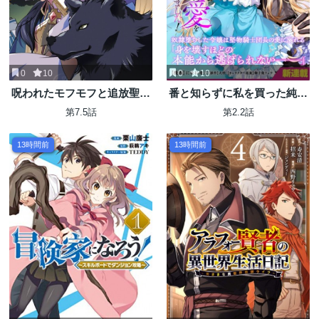
0
10
0
10
呪われたモフモフと追放聖女
番と知らずに私を買った純愛
のもぐもぐ辺境暮らし
こじらせ騎士団長に運命の愛
第7.5話
第2.2話
を捧げられました!
13時間前
13時間前