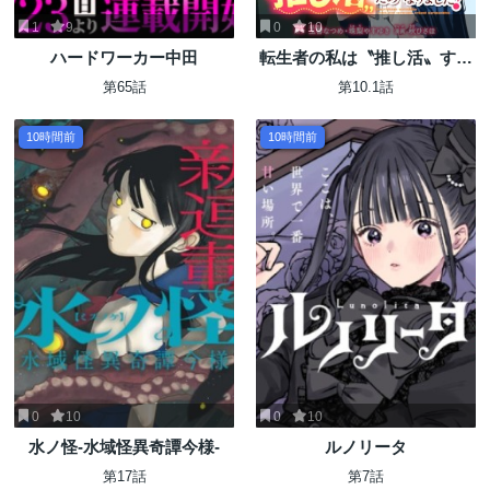
1
9
0
10
ハードワーカー中田
転生者の私は〝推し活〟する
ため聖女になりました!
第65話
第10.1話
10時間前
10時間前
0
10
0
10
水ノ怪-水域怪異奇譚今様-
ルノリータ
第17話
第7話