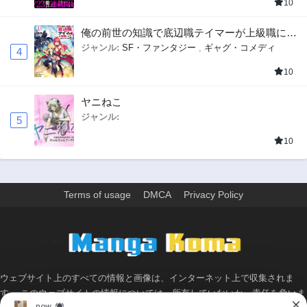
10
俺の前世の知識で底辺職テイマーが上級職にな
ってしまいそうな件
ジャンル:
SF・ファンタジー
,
ギャグ・コメディ
4
10
ヤニねこ
ジャンル:
5
10
Terms of usage
DMCA
Privacy Policy
>
ウェブサイト上のすべての情報と画像は、インターネット上で収集されま
す。 このウェブサイトの情報については、所有していないか、責任を負いま