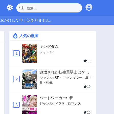
をおかけして申し訳ありません。
人気の漫画
キングダム
ジャンル:
1
10
追放された転生重騎士はゲー
ム知識で無双する
ジャンル:
SF・ファンタジー
,
異世
2
界・転生
10
ハードワーカー中田
ジャンル:
ドラマ
,
ロマンス
3
10