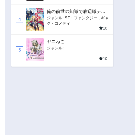
俺の前世の知識で底辺職テイ
マーが上級職になってしまい
ジャンル:
SF・ファンタジー
,
ギャ
4
グ・コメディ
そうな件
10
ヤニねこ
ジャンル:
5
10