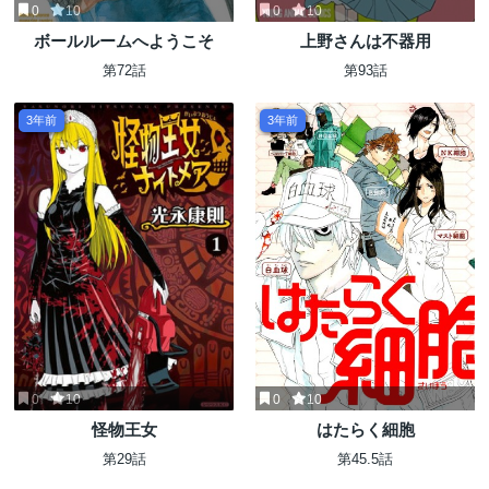
0
10
0
10
ボールルームへようこそ
上野さんは不器用
第72話
第93話
3年前
3年前
0
10
0
10
怪物王女
はたらく細胞
第29話
第45.5話