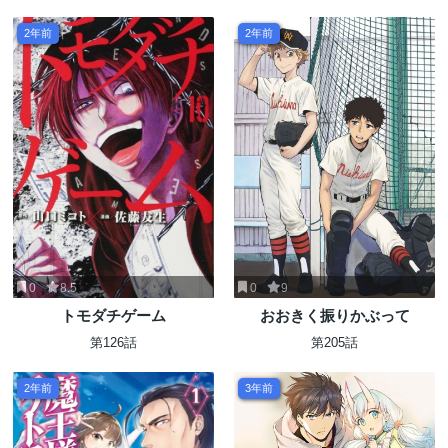
2年前
2年前
0
8.5
0
9
トモダチゲーム
おおきく振りかぶって
第126話
第205話
2年前
3年前