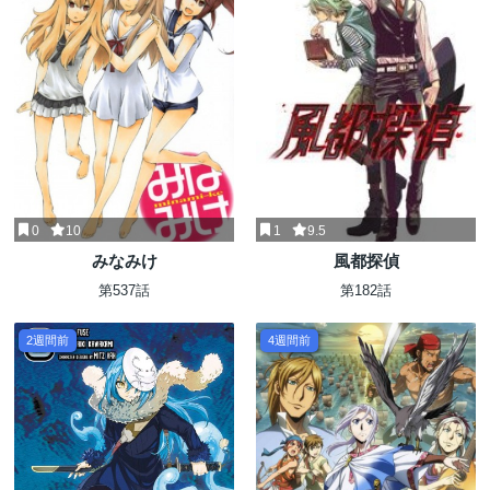
0
10
1
9.5
みなみけ
風都探偵
第537話
第182話
2週間前
4週間前