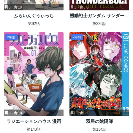
0
10
1
6.3
ふらいんぐうぃっち
機動戦士ガンダム サンダーボ
ルト
第92話
第229話
2年前
2年前
0
10
0
9.7
ラジエーションハウス 漫画
双星の陰陽師
第143話
第134話