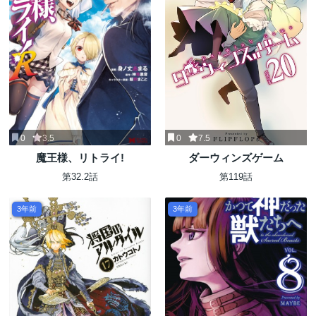
0
3.5
0
7.5
魔王様、リトライ!
ダーウィンズゲーム
第32.2話
第119話
3年前
3年前