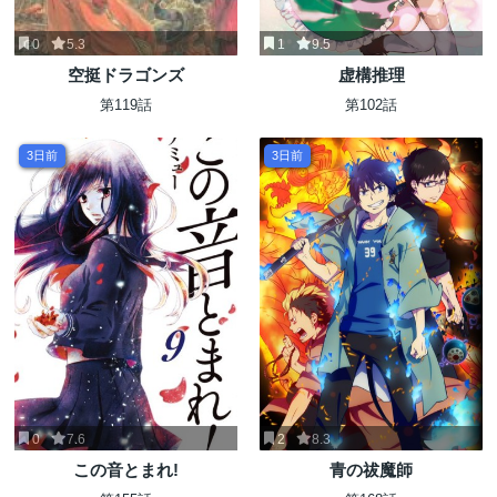
0
5.3
1
9.5
空挺ドラゴンズ
虚構推理
第119話
第102話
3日前
3日前
0
7.6
2
8.3
この音とまれ!
青の祓魔師