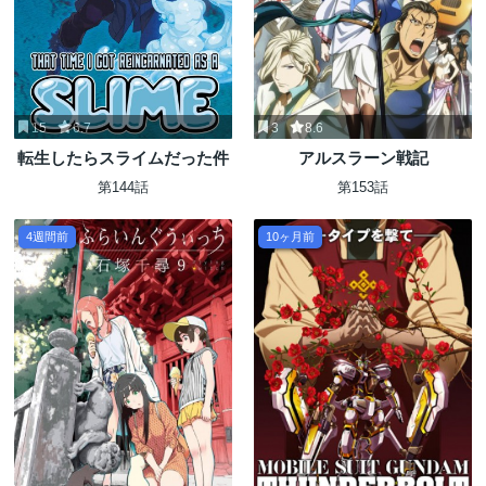
15
6.7
3
8.6
転生したらスライムだった件
アルスラーン戦記
第144話
第153話
4週間前
10ヶ月前