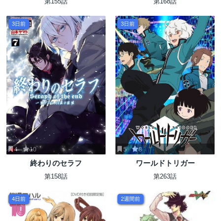
第155話
第168話
3日前
3日前
4
10
5
8
終わりのセラフ
ワールドトリガー
第158話
第263話
4日前
2週間前