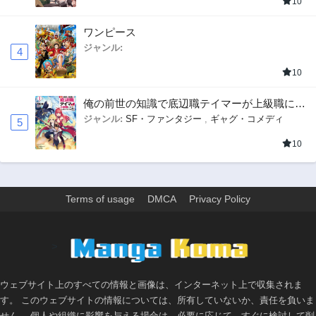
10
ワンピース
ジャンル:
4
10
俺の前世の知識で底辺職テイマーが上級職にな
ってしまいそうな件
ジャンル:
SF・ファンタジー
,
ギャグ・コメディ
5
10
Terms of usage
DMCA
Privacy Policy
>
ウェブサイト上のすべての情報と画像は、インターネット上で収集されま
す。 このウェブサイトの情報については、所有していないか、責任を負いま
せん。 個人や組織に影響を与える場合は、必要に応じて、すぐに検討して削