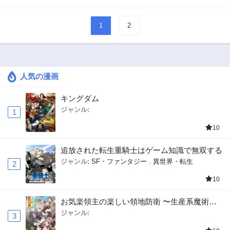
1
2
人気の漫画
キングダム
ジャンル:
1
10
追放された転生重騎士はゲーム知識で無双する
ジャンル:
SF・ファンタジー
,
異世界・転生
2
10
お気楽領主の楽しい領地防衛 〜生産系魔術で
名もなき村を最強の城塞都市に〜
ジャンル:
3