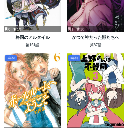
0
10
1
10
将国のアルタイル
かつて神だった獣たちへ
第161話
第87話
3年前
3年前