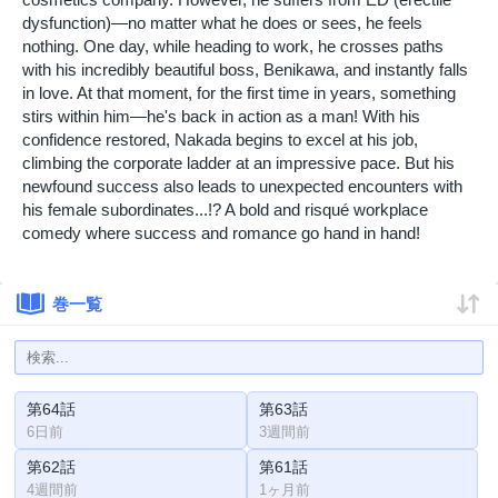
dysfunction)—no matter what he does or sees, he feels
nothing. One day, while heading to work, he crosses paths
with his incredibly beautiful boss, Benikawa, and instantly falls
in love. At that moment, for the first time in years, something
stirs within him—he's back in action as a man! With his
confidence restored, Nakada begins to excel at his job,
climbing the corporate ladder at an impressive pace. But his
newfound success also leads to unexpected encounters with
his female subordinates...!? A bold and risqué workplace
comedy where success and romance go hand in hand!
巻一覧
第64話
第63話
6日前
3週間前
第62話
第61話
4週間前
1ヶ月前