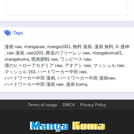
第26話
第25話
8ヶ月前
8ヶ月前
第24話
第23話
8ヶ月前
8ヶ月前
Tags
第22話
第21話
8ヶ月前
8ヶ月前
漫画 raw
,
mangaraw
,
manga1001
,
無料 漫画
,
漫画 無料
,
K-漫神
第20話
第19話
,
raw 漫画
,
raw1001
,
葬送のフリーレン raw
,
mangakoma01
,
8ヶ月前
8ヶ月前
mangakoma
,
呪術廻戦 raw
,
ワンピース raw
,
僕のヒーローアカデミア raw
,
アオアシ raw
,
マッシュル raw
,
第18話
第17話
マッシュル 163
,
ハードワーカー中田 raw
,
8ヶ月前
8ヶ月前
ハードワーカー中田 漫画
,
ハードワーカー中田 漫画raw
,
第16話
第15話
ハードワーカー中田 漫画 raw
,
漫画 koma
,
8ヶ月前
8ヶ月前
第14話
第13話
8ヶ月前
8ヶ月前
Terms of usage
DMCA
Privacy Policy
第12話
第11話
8ヶ月前
8ヶ月前
>
第10話
第9話