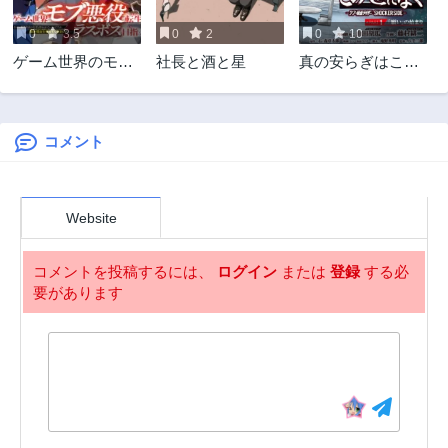
3ヶ月前
3ヶ月前
0
3.5
0
2
0
10
第42話
第41話
ゲーム世界のモブ
社長と酒と星
真の安らぎはこの
3ヶ月前
3ヶ月前
悪役に転生したの
世になく -シン・
第40話
第39話
でラスボスを目指
仮面ライダー
3ヶ月前
3ヶ月前
してみた ～なぜか
SHOCKER SIDE-
歴代最高の名君と
コメント
第38話
第37話
崇められているん
3ヶ月前
8ヶ月前
ですが、誰か理由
第36話
第35話
を教えてください!
Website
～
8ヶ月前
8ヶ月前
第34話
第33話
コメントを投稿するには、
ログイン
または
登録
する必
8ヶ月前
8ヶ月前
要があります
第32話
第31話
8ヶ月前
8ヶ月前
第30話
第29話
8ヶ月前
8ヶ月前
第28話
第27話
8ヶ月前
8ヶ月前