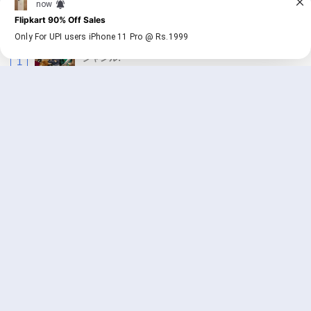
人気の漫画
キングダム
ジャンル:
1
10
追放された転生重騎士はゲーム知識で無双する
ジャンル:
SF・ファンタジー
,
異世界・転生
2
10
俺の前世の知識で底辺職テイマーが上級職にな
ってしまいそうな件
ジャンル:
SF・ファンタジー
,
ギャグ・コメディ
3
10
ワンピース
ジャンル:
4
10