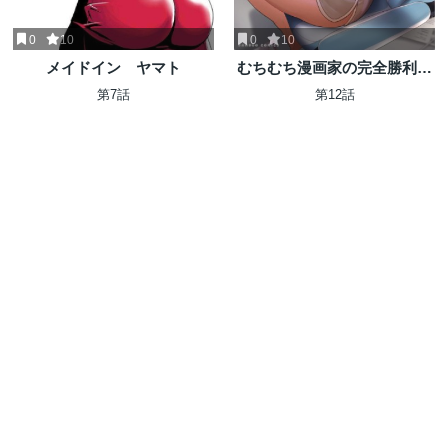
0
10
0
10
メイドイン ヤマト
むちむち漫画家の完全勝利メ
シ 最強ボディで余命も担当編
第7話
第12話
集もぶっ飛ばす!