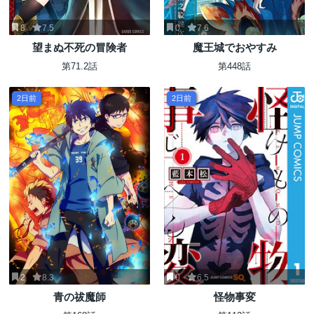
8
7.5
0
7.6
望まぬ不死の冒険者
魔王城でおやすみ
第71.2話
第448話
2日前
2日前
2
8.3
0
6.5
青の祓魔師
怪物事変