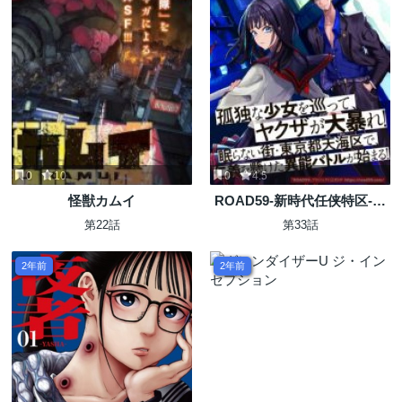
0
10
0
4.5
怪獣カムイ
ROAD59-新時代任侠特区-
少女と血のサカズキ
第22話
第33話
2年前
2年前