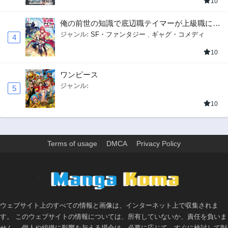
10
俺の前世の知識で底辺職テイマーが上級職にな
ってしまいそうな件
ジャンル:
SF・ファンタジー
,
ギャグ・コメディ
4
10
ワンピース
ジャンル:
5
10
Terms of usage
DMCA
Privacy Policy
>
ウェブサイト上のすべての情報と画像は、インターネット上で収集されま
す。 このウェブサイトの情報については、所有していないか、責任を負いま
せん。 個人や組織に影響を与える場合は、必要に応じて、すぐに検討して削