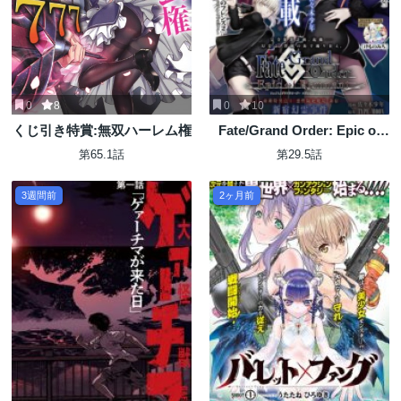
0
8
0
10
くじ引き特賞:無双ハーレム権
Fate/Grand Order: Epic of
Remnant - 亜種特異点I 悪性
第65.1話
第29.5話
隔絶魔境 新宿 新宿幻霊事件
3週間前
2ヶ月前