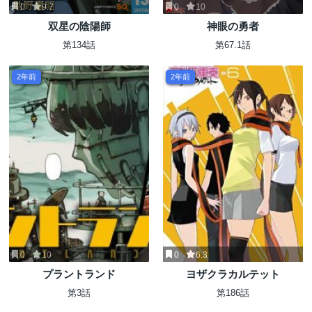
0
9.7
0
10
双星の陰陽師
神眼の勇者
第134話
第67.1話
2年前
2年前
0
10
0
6.3
プラントランド
ヨザクラカルテット
第3話
第186話