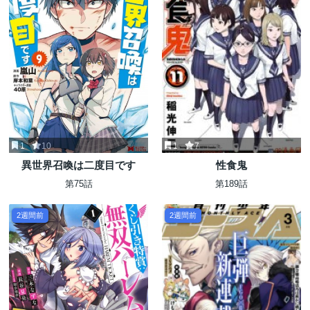
1
10
1
7
異世界召喚は二度目です
性食鬼
第75話
第189話
2週間前
2週間前