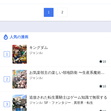
1
2
人気の漫画
キングダム
ジャンル:
1
10
お気楽領主の楽しい領地防衛 〜生産系魔術で
名もなき村を最強の城塞都市に〜
ジャンル:
2
10
追放された転生重騎士はゲーム知識で無双する
ジャンル:
SF・ファンタジー
,
異世界・転生
3