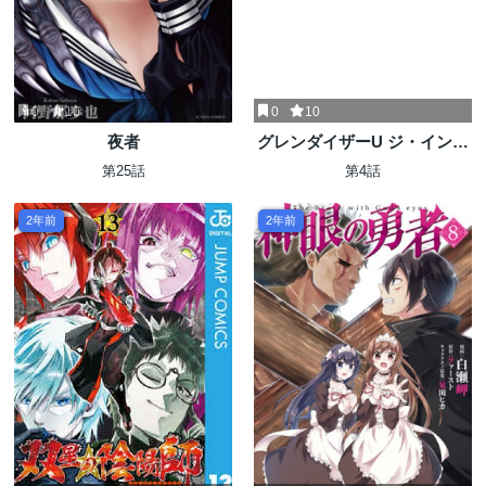
0
10
0
10
夜者
グレンダイザーU ジ・インセ
プション
第25話
第4話
2年前
2年前