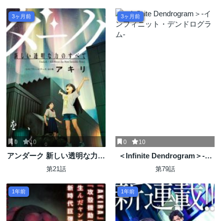
ことにした
3ヶ月前
3ヶ月前
0
10
0
10
アンダーク 新しい透明な力の
＜Infinite Dendrogram＞-イ
すべて
ンフィニット・デンドログラ
第21話
第79話
ム-
1年前
1年前