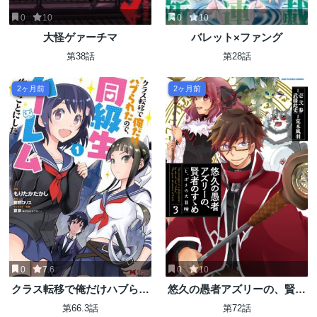
0
10
0
10
大怪ゲァーチマ
バレット×ファング
第38話
第28話
2ヶ月前
2ヶ月前
0
7.6
0
10
クラス転移で俺だけハブられ
悠久の愚者アズリーの、賢者
たので、同級生ハーレム作る
のすゝめ
第66.3話
第72話