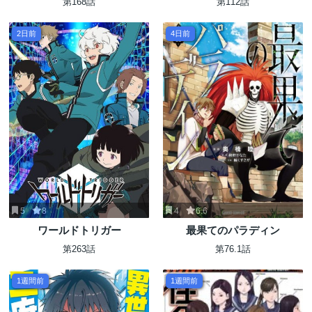
第168話
第112話
2日前
4日前
5
8
4
6.6
ワールドトリガー
最果てのパラディン
第263話
第76.1話
1週間前
1週間前