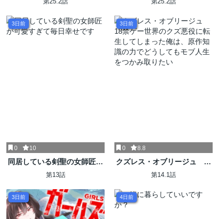
第25.2話
第25.2話
3日前
3日前
0
10
0
8.8
同居している剣聖の女師匠が
クズレス・オブリージュ 18
可愛すぎて毎日幸せです
禁ゲー世界のクズ悪役に転生
第13話
第14.1話
してしまった俺は、原作知識
の力でどうしてもモブ人生を
3日前
4日前
つかみ取りたい