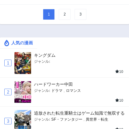
1
2
3
人気の漫画
キングダム
ジャンル:
1
10
ハードワーカー中田
ジャンル:
ドラマ
,
ロマンス
2
10
追放された転生重騎士はゲーム知識で無双する
ジャンル:
SF・ファンタジー
,
異世界・転生
3