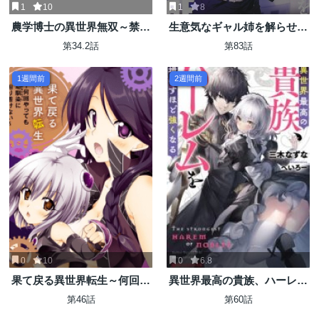
1
10
1
8
農学博士の異世界無双～禁忌
生意気なギャル姉を解らせる
の知識で築くモンスター娘ハ
話
第34.2話
第83話
ーレム～
1週間前
2週間前
0
10
0
6.8
果て戻る異世界転生～何回や
異世界最高の貴族、ハーレム
っても幼馴染に辿り着けない
を増やすほど強くなる
第46話
第60話
～