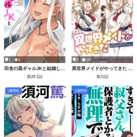
1
8
0
10
田舎の黒ギャルJKと結婚しま
異世界メイドがやってきた ～
した
異邦人だった頃のメイドが現
第28.1話
第22話
代の我が家でエッチなメイド
さんに～
1週間前
1週間前