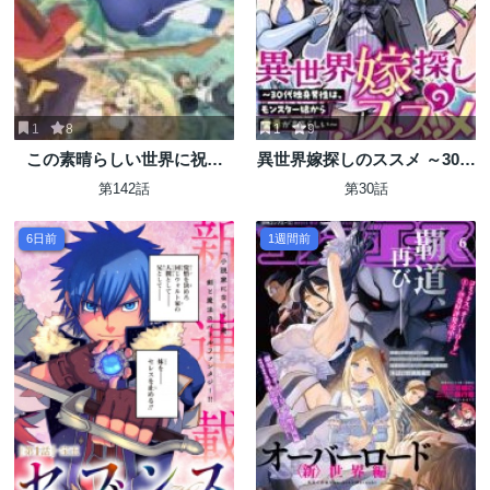
1
8
1
9
この素晴らしい世界に祝福
異世界嫁探しのススメ ～30代
を！
独身男性は、モンスター娘か
第142話
第30話
ら需要があるらしい～
6日前
1週間前