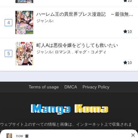
10
ハーレム王の異世界プレス漫遊記 ～最強無双
のおじさんはあらゆる種族を嫁にする～
ジャンル:
4
10
町人Aは悪役令嬢をどうしても救いたい
ジャンル:
ロマンス
,
ギャグ・コメディ
5
10
Terms of usage
DMCA
Privacy Policy
>
ウェブサイト上のすべての情報と画像は、インターネット上で収集されま
す。 このウェブサイトの情報については、所有していないか、責任を負いま
せん。 個人や組織に影響を与える場合は、必要に応じて、すぐに検討して削