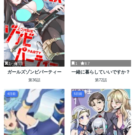
1
5.3
1
8.7
ガールズゾンビパーティー
一緒に暮らしていいですか？
第36話
第72話
4日前
5日前