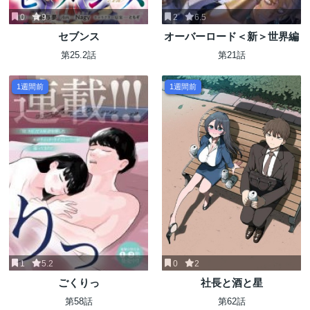
0
9
2
6.5
セブンス
オーバーロード＜新＞世界編
第25.2話
第21話
1週間前
1週間前
1
5.2
0
2
ごくりっ
社長と酒と星
第58話
第62話