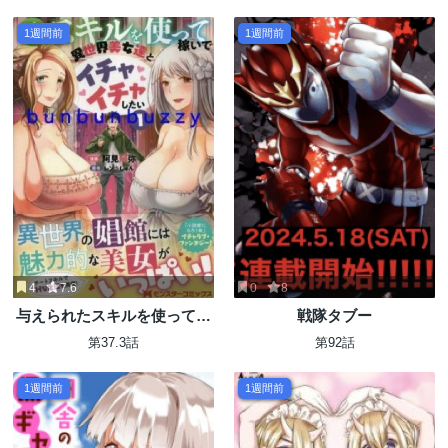
1週間前
1週間前
4
7.6
0
8
与えられたスキルを使って稼
戦隊タブー
いで異世界美女達とイチャイ
第37.3話
第92話
チャしたい
1週間前
1週間前