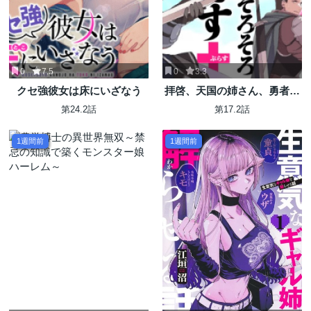
0
7.5
0
3.3
クセ強彼女は床にいざなう
拝啓、天国の姉さん、勇者に
なった姪がエロすぎてーー 叔
第24.2話
第17.2話
父さん、保護者とかそろそろ
無理です＋（ぷらす）
1週間前
1週間前