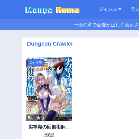
ジャンル
ラ
一部の章で画像が正しく表示さ
Dungeon Crawler
2ヶ月前
0
10
劣等職の回復術師、
回復アイテムのほう
第8話