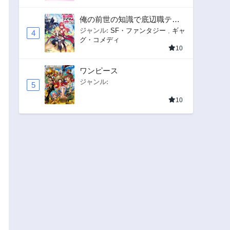
俺の前世の知識で底辺職テイ
マーが上級職になってしまい
ジャンル:
SF・ファンタジー
,
ギャ
4
グ・コメディ
そうな件
10
ワンピース
ジャンル:
5
10