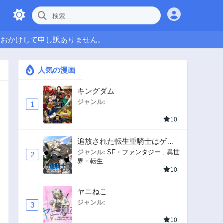
をおかけして申し訳ありません。
人気の漫画
キングダム
ジャンル:
1
10
追放された転生重騎士はゲー
ム知識で無双する
ジャンル:
SF・ファンタジー
,
異世
2
界・転生
10
ヤニねこ
ジャンル:
3
10