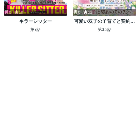
0
10
0
10
キラーシッター
可愛い双子の子育てと契約妻
は今日で終了予定です
第7話
第3.3話