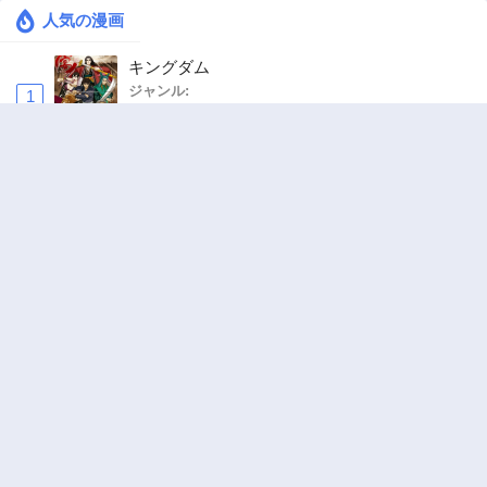
人気の漫画
キングダム
ジャンル:
1
10
お気楽領主の楽しい領地防衛 〜生産系魔術で
名もなき村を最強の城塞都市に〜
ジャンル:
2
10
追放された転生重騎士はゲーム知識で無双する
ジャンル:
SF・ファンタジー
,
異世界・転生
3
10
ワンピース
ジャンル:
4
10