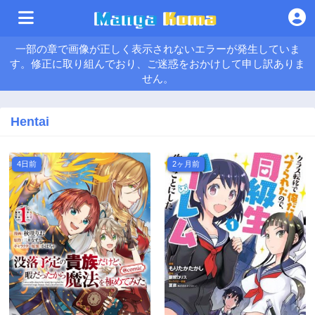
一部の章で画像が正しく表示されないエラーが発生していま
す。修正に取り組んでおり、ご迷惑をおかけして申し訳ありま
せん。
Hentai
4日前
2ヶ月前