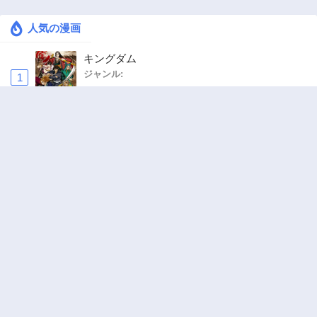
人気の漫画
キングダム
ジャンル:
1
10
追放された転生重騎士はゲーム知識で無双する
ジャンル:
SF・ファンタジー
,
異世界・転生
2
10
お気楽領主の楽しい領地防衛 〜生産系魔術で
名もなき村を最強の城塞都市に〜
ジャンル:
3
10
ワンピース
ジャンル:
4
10