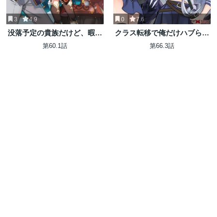
3
4.9
0
7.6
没落予定の貴族だけど、暇だ
クラス転移で俺だけハブられ
ったから魔法を極めてみた
たので、同級生ハーレム作る
第60.1話
第66.3話
ことにした