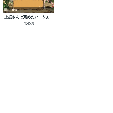
0
8
上振さんは薦めたい ~うぇぶ
り情報発信局~
第40話