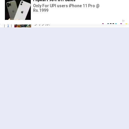
人気の漫画
キングダム
ジャンル:
1
10
追放された転生重騎士はゲーム知識で無双する
ジャンル:
SF・ファンタジー
,
異世界・転生
2
10
ワンピース
ジャンル:
3
10
異世界ラブホテル こちらのお部屋はハーレム
です
ジャンル:
Harem
,
Ecchi
4
10