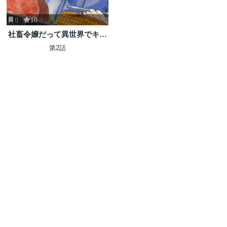
0
10
社畜令嬢だって異世界でキャ
ンプがしたい!馬鹿王子を婚約
第2話
破棄した私の飯テロスローラ
イフ