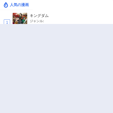
人気の漫画
キングダム
ジャンル:
1
10
追放された転生重騎士はゲーム知識で無双する
ジャンル:
SF・ファンタジー
,
異世界・転生
2
10
ヤニねこ
ジャンル:
3
10
俺の前世の知識で底辺職テイマーが上級職にな
ってしまいそうな件
ジャンル:
SF・ファンタジー
,
ギャグ・コメディ
4
10