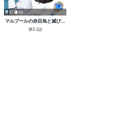
0
10
マルブールの赤目烏と滅びの
宝飾師 ～冷徹商人に拾われた
第3.1話
天才宝飾師は、世界を魅了す
る～