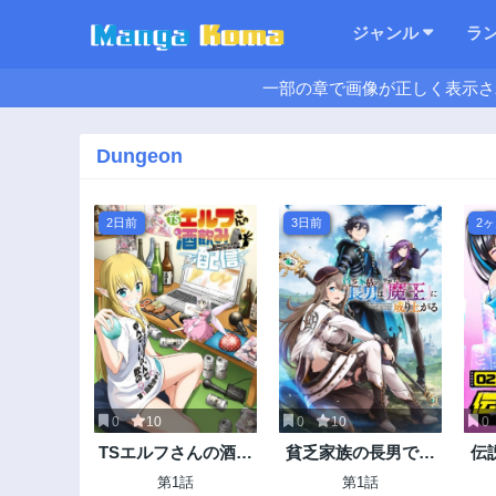
ジャンル
ラ
一部の章で画像が正しく表示さ
Dungeon
2日前
3日前
2
0
10
0
10
0
TSエルフさんの酒飲
貧乏家族の長男です
伝
み配信 ～たくさん飲
が、家族のために頑
ン
第1話
第1話