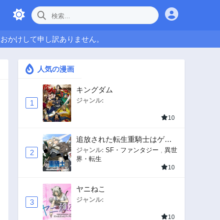
をおかけして申し訳ありません。
人気の漫画
キングダム
ジャンル:
1
10
追放された転生重騎士はゲー
ム知識で無双する
ジャンル:
SF・ファンタジー
,
異世
2
界・転生
10
ヤニねこ
ジャンル:
3
10