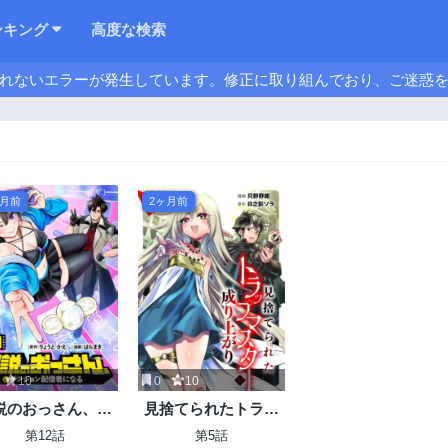
ンキング
高度な検索
れないエラーが発生しています。修正に取り組んでおり、ご迷惑
ヶ月前
2ヶ月前
10
0
10
説のおっさん、ダ
見捨てられたトラッ
ジョン配信者にな
プマスターの成り上
第12話
第5話