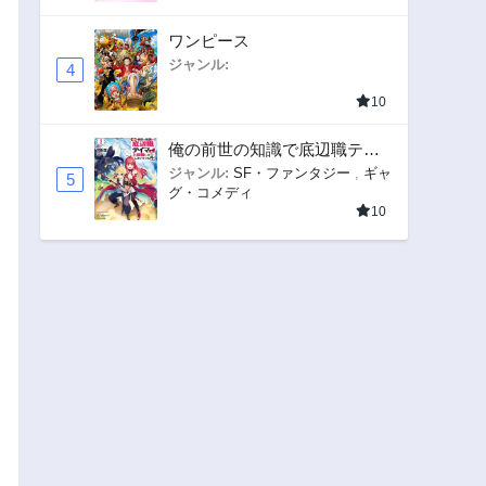
ワンピース
ジャンル:
4
10
俺の前世の知識で底辺職テイ
マーが上級職になってしまい
ジャンル:
SF・ファンタジー
,
ギャ
5
グ・コメディ
そうな件
10