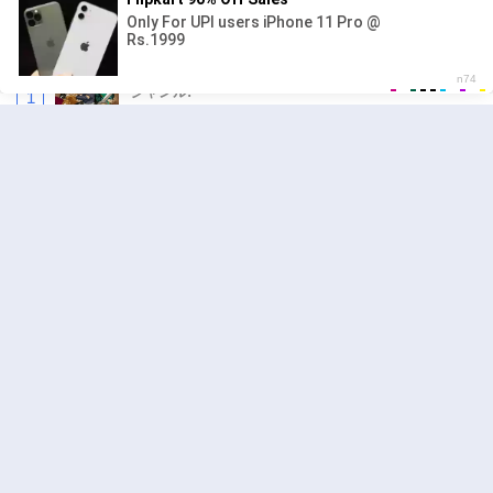
人気の漫画
キングダム
ジャンル:
1
10
追放された転生重騎士はゲーム知識で無双する
ジャンル:
2
10
ワンピース
ジャンル:
3
10
異世界ラブホテル こちらのお部屋はハーレム
です
ジャンル:
4
10