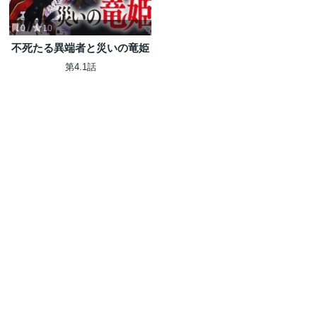
0
10
不死たる異端者と災いの竜姫
第4.1話