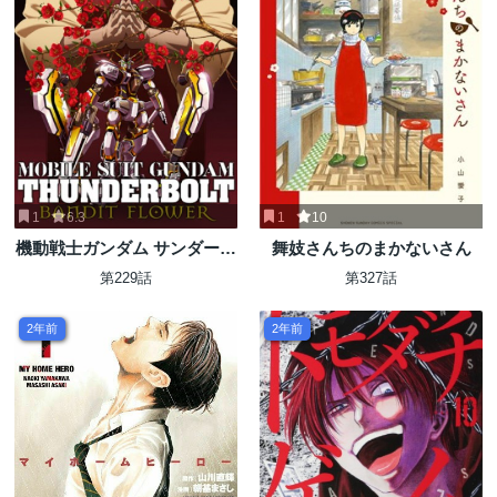
1
6.3
1
10
機動戦士ガンダム サンダーボ
舞妓さんちのまかないさん
ルト
第229話
第327話
2年前
2年前