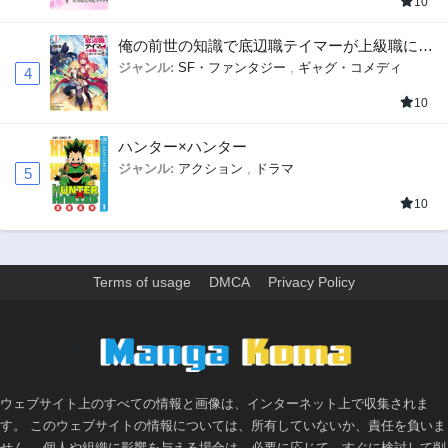
10
俺の前世の知識で底辺職テイマーが上級職にな
ってしまいそうな件
ジャンル:
SF・ファンタジー
,
ギャグ・コメディ
4
10
ハンター×ハンター
ジャンル:
アクション
,
ドラマ
5
10
Terms of usage
DMCA
Privacy Policy
>
ウェブサイト上のすべての情報と画像は、インターネット上で収集されま
す。 このウェブサイトの情報については、所有していないか、責任を負いま
せん。 個人や組織に影響を与える場合は、必要に応じて、すぐに検討して削