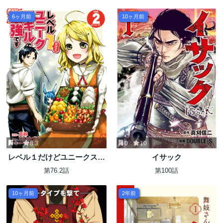
6ヶ月前
10ヶ月前
0
8.3
0
10
レベル１だけどユニークスキ
イサック
ルで最強です
第76.2話
第100話
10ヶ月前
2年前