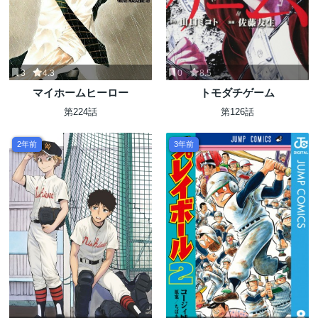
3
4.3
0
8.5
マイホームヒーロー
トモダチゲーム
第224話
第126話
2年前
3年前