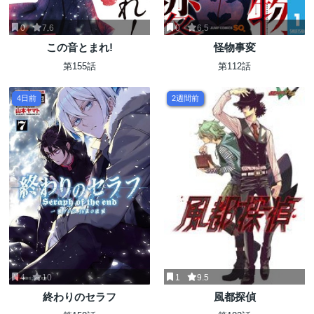
0
7.6
0
6.5
この音とまれ!
怪物事変
第155話
第112話
4日前
2週間前
4
10
1
9.5
終わりのセラフ
風都探偵