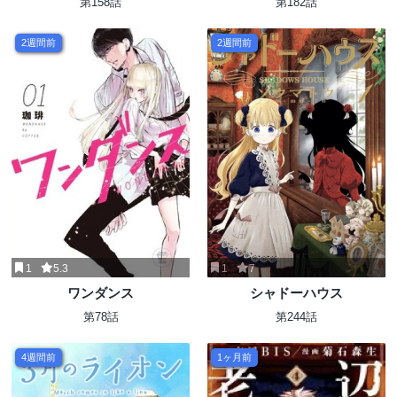
第158話
第182話
2週間前
2週間前
1
5.3
1
7
ワンダンス
シャドーハウス
第78話
第244話
4週間前
1ヶ月前