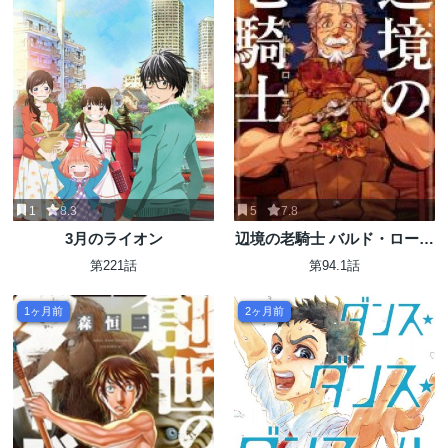
1
8.3
5
7.8
3月のライオン
辺境の老騎士 バルド・ローエ
ン
第221話
第94.1話
1ヶ月前
2ヶ月前