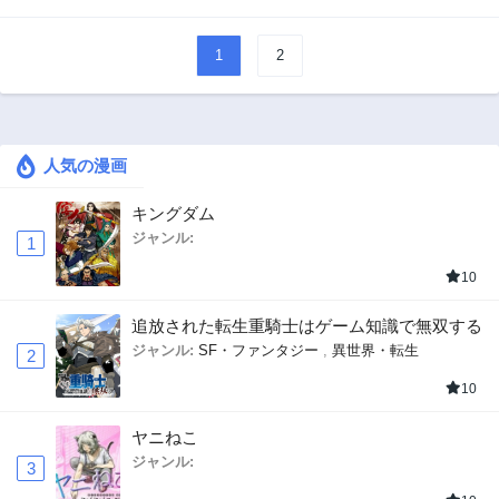
1
2
人気の漫画
キングダム
ジャンル:
1
10
追放された転生重騎士はゲーム知識で無双する
ジャンル:
SF・ファンタジー
,
異世界・転生
2
10
ヤニねこ
ジャンル:
3