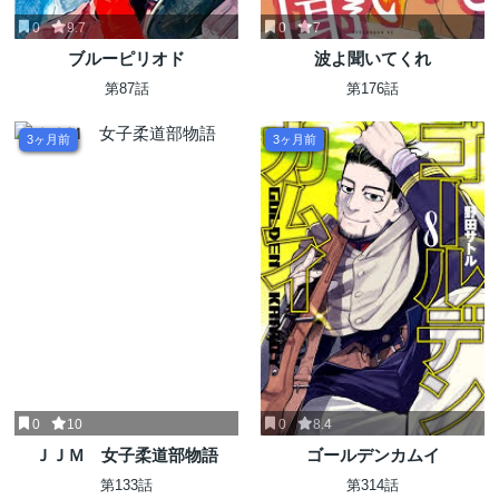
0
9.7
0
7
ブルーピリオド
波よ聞いてくれ
第87話
第176話
3ヶ月前
3ヶ月前
0
10
0
8.4
ＪＪＭ 女子柔道部物語
ゴールデンカムイ
第133話
第314話