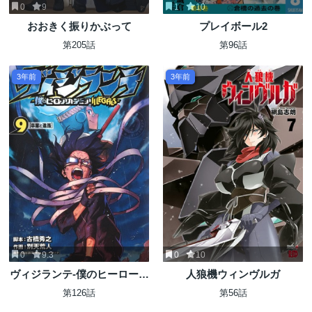
0
9
1
10
おおきく振りかぶって
プレイボール2
第205話
第96話
3年前
3年前
0
9.3
0
10
ヴィジランテ-僕のヒーローア
人狼機ウィンヴルガ
カデミア ILLEGALS-
第126話
第56話