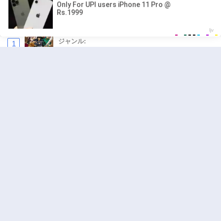
人気の漫画
キングダム
ジャンル:
1
10
異世界ラブホテル こちらのお部屋はハーレム
です
ジャンル:
Harem
,
Ecchi
2
10
追放された転生重騎士はゲーム知識で無双する
ジャンル:
SF・ファンタジー
,
異世界・転生
3
10
ハンター×ハンター
ジャンル:
アクション
,
ドラマ
4
10