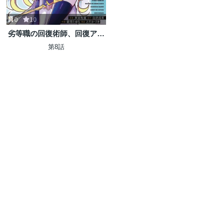
0
10
劣等職の回復術師、回復アイ
テムのほうが役に立つと笑わ
第8話
れるが、実は無限の魔力を誇
る最強冒険者なので全てを治
癒し無双します