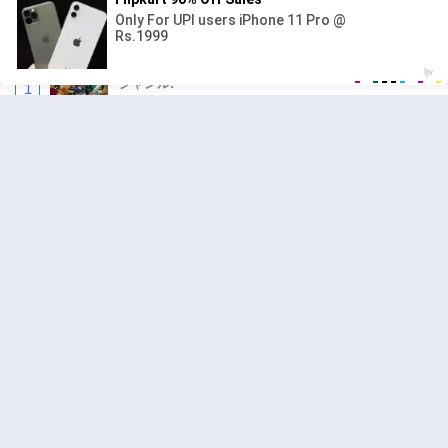
人気の漫画
キングダム
ジャンル:
1
10
異世界ラブホテル こちらのお部屋はハーレム
です
ジャンル:
Harem
,
Ecchi
2
10
追放された転生重騎士はゲーム知識で無双する
ジャンル:
SF・ファンタジー
,
異世界・転生
3
10
ハンター×ハンター
ジャンル:
アクション
,
ドラマ
4
10