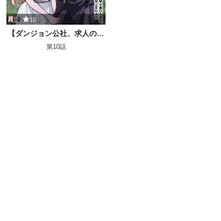
0
10
【ダンジョン公社、求人のお
知らせ】勤務地、72号ダンジ
第10話
ョン。オープニングスタッフ
募集中。未経験OK、アット
ホームな職場です。