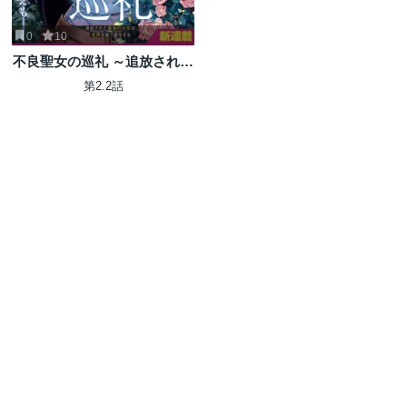
0
10
不良聖女の巡礼 ～追放された
最強の聖女は、世界を救う旅
第2.2話
をする～