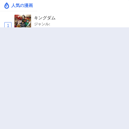
人気の漫画
キングダム
ジャンル:
1
10
追放された転生重騎士はゲーム知識で無双する
ジャンル:
SF・ファンタジー
,
異世界・転生
2
10
ヤニねこ
ジャンル:
3
10
ワンピース
ジャンル:
4
10