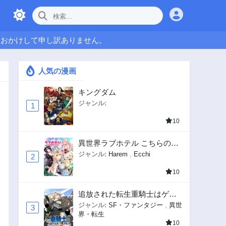
をおかけして申し訳ありません。
人気の漫画
キングダム
ジャンル:
1
10
異世界ラブホテル こちらのお
部屋はハーレムです
ジャンル:
Harem
,
Ecchi
2
10
追放された転生重騎士はゲー
ム知識で無双する
ジャンル:
SF・ファンタジー
,
異世
3
界・転生
10