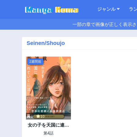
ジャンル
ラ
一部の章で画像が正しく表示さ
Seinen/Shoujo
2週間前
0
10
女の子を天国に連れ
ていくには
第4話