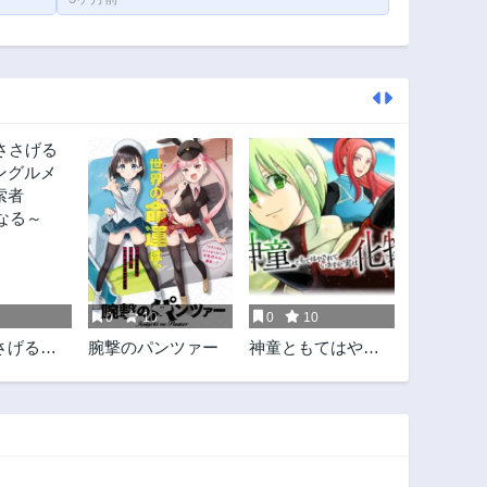
0
10
0
10
さげるダ
腕撃のパンツァー
神童ともてはやさ
グルメ ～
れていますが実は
Tuber
化物です