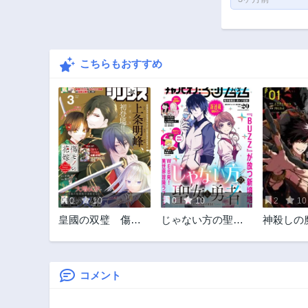
こちらもおすすめ
0
10
0
10
2
10
皇國の双璧 傷モ
じゃない方の聖女
神殺しの
ノの花嫁 外伝
と勇者～あれ、私
弱種族に
たちって本当に
上最強に
『じゃない方』?～
コメント