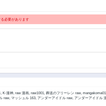
る必要があります
料
,
K-漫神
,
raw 漫画
,
raw1001
,
葬送のフリーレン raw
,
mangakoma01
 raw
,
マッシュル 163
,
アンダーアイドル raw
,
アンダーアイドル 