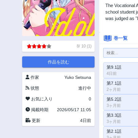
The Vocational A
school student 
was judged as "
巻一覧
8
/
10
(
1
)
作品を読む
第9.1話
4日前
作家
Yuko Setsuna
第7.1話
状態
進行中
2ヶ月前
お気に入り
0
第5.2話
3ヶ月前
掲載時期
2026/05/17 11:05
第3.3話
更新
4日前
3ヶ月前
第2.1話
3ヶ月前