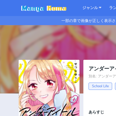
ジャンル
ラ
一部の章で画像が正しく表示さ
アンダーア
別名: アンダー
School Life
あらすじ