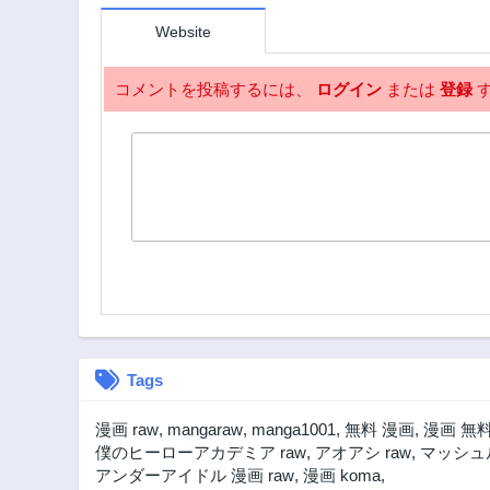
Website
コメントを投稿するには、
ログイン
または
登録
す
Tags
漫画 raw
,
mangaraw
,
manga1001
,
無料 漫画
,
漫画 無
僕のヒーローアカデミア raw
,
アオアシ raw
,
マッシュル
アンダーアイドル 漫画 raw
,
漫画 koma
,