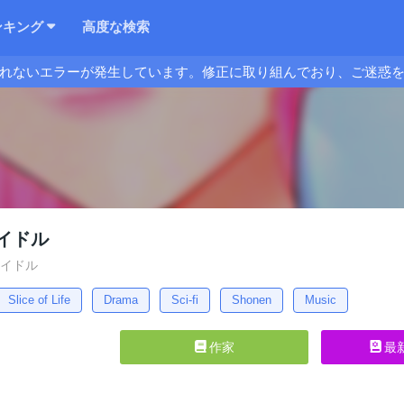
ンキング
高度な検索
れないエラーが発生しています。修正に取り組んでおり、ご迷惑
イドル
アイドル
Slice of Life
Drama
Sci-fi
Shonen
Music
作家
最