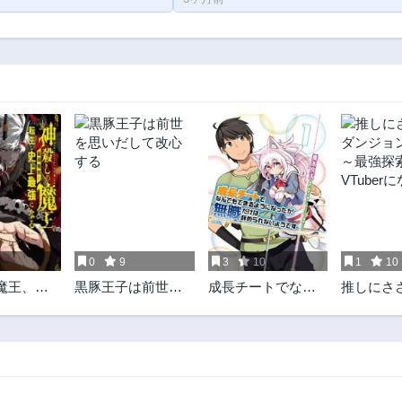
0
9
3
10
1
10
魔王、最
黒豚王子は前世を
成長チートでなん
推しにさ
転生し史
思いだして改心す
でもできるように
ンジョン
なる
る
なったが、無職だ
最強探索者V
けは辞められない
になる～
ようです