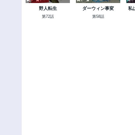
野人転生
ダーウィン事変
私
決
第72話
第58話