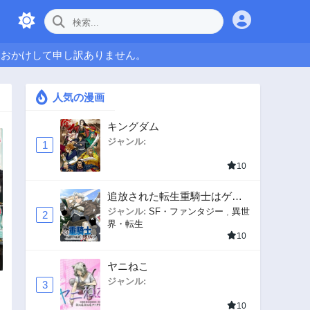
をおかけして申し訳ありません。
人気の漫画
キングダム
ジャンル:
1
10
追放された転生重騎士はゲー
ム知識で無双する
ジャンル:
SF・ファンタジー
,
異世
2
界・転生
10
ヤニねこ
ジャンル:
3
10