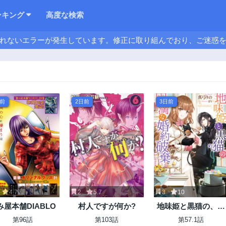
ンキング
高度な検索
れないエラーが発生しています。修正に取り組んでおり、ご迷惑
日前
2日前
3日前
4.7
2
5.7
3
10
み屋本舗DIABLO
村人ですが何か?
地味姫と黒猫の、円
満な婚約破棄
第96話
第103話
第57.1話