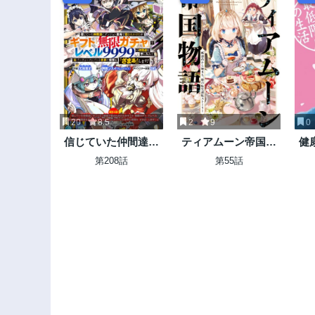
20
8.5
2
9
0
信じていた仲間達に
ティアムーン帝国物
健
ダンジョン奥地で殺
語 ～断頭台から始ま
第208話
第55話
されかけたがギフト
る、姫の転生逆転ス
『無限ガチャ』でレ
トーリー～
ベル9999の仲間達を
手に入れて元パーテ
ィーメンバーと世界
に復讐＆『ざま
ぁ！』します！