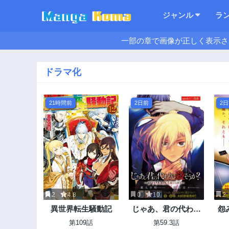
ジャンル
ラ
一部の章で画像が正しく表示さ
ドラマ化
21時間前
2日前
2
2
4.8
0
10
2
異世界転生騒動記
じゃあ、君の代わり
怨
に殺そうか?
第109話
第59.3話