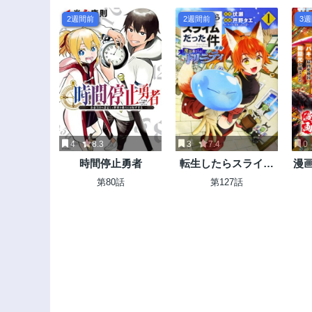
2週間前
2週間前
3
4
8.3
3
7.4
0
時間停止勇者
転生したらスライム
漫画
だった件 異聞 ～魔国
第80話
第127話
暮らしのトリニティ
～