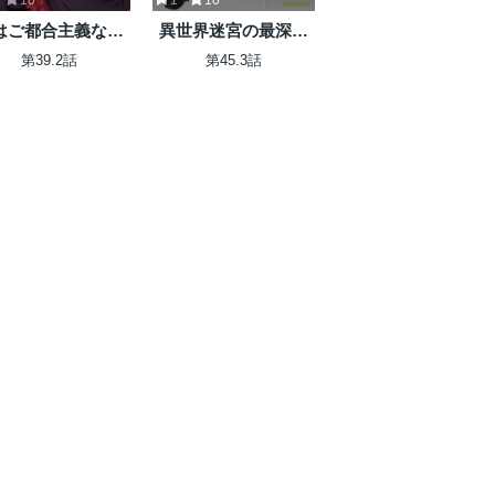
はご都合主義な解
異世界迷宮の最深部
担当の王女である
を目指そう
第39.2話
第45.3話