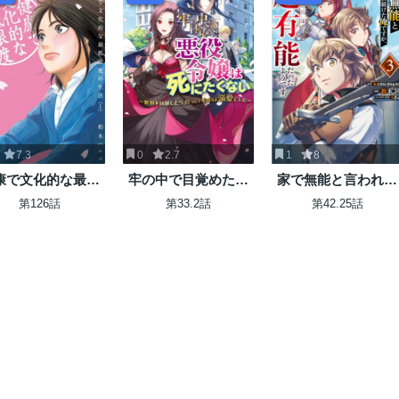
7.3
0
2.7
1
8
康で文化的な最低
牢の中で目覚めた悪
家で無能と言われ続
限度の生活
役令嬢は死にたくな
けた俺ですが、世界
第126話
第33.2話
第42.25話
い ～処刑を回避した
的には超有能だった
ら、待っていたのは
ようです
溺愛でした～