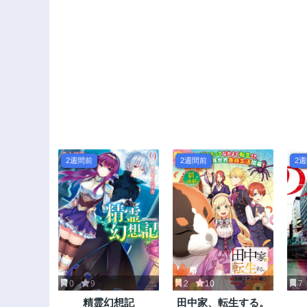
2週間前
2週間前
2
0
9
2
10
7
精霊幻想記
田中家、転生する。