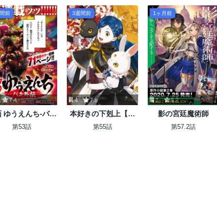
週間前
3週間前
1ヶ月前
7.4
4
7.8
1
8.2
 ゆうえんち-バキ
本好きの下剋上【第
影の宮廷魔術師
外伝
四部】
第53話
第55話
第57.2話