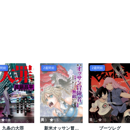
週間前
2週間前
2週間前
6.8
3
6.6
0
10
九条の大罪
新米オッサン冒険
ブーツレグ