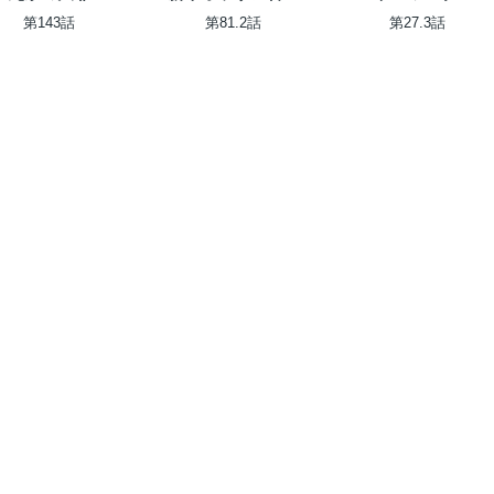
者、最強パーティに
第143話
第81.2話
第27.3話
死ぬほど鍛えられて
無敵になる。