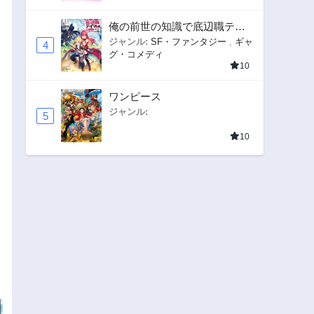
俺の前世の知識で底辺職テイ
マーが上級職になってしまい
ジャンル:
SF・ファンタジー
,
ギャ
4
グ・コメディ
そうな件
10
ワンピース
ジャンル:
5
10