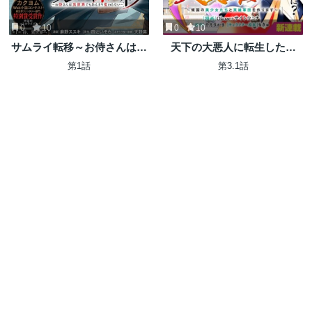
0
10
0
10
サムライ転移～お侍さんは異
天下の大悪人に転生した少
世界でもあんまり変わらない
年、人たらしの大英雄になる
第1話
第3.1話
～
～傾国の美少女たちと英雄軍
団を作ります～