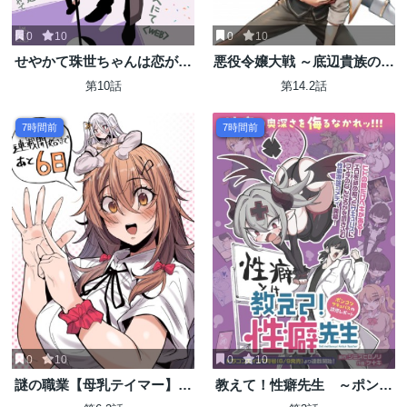
0
10
0
10
せやかて珠世ちゃんは恋がし
悪役令嬢大戦 ～底辺貴族の俺
たい
は貞操観念逆転世界で下剋上
第10話
第14.2話
する～
7時間前
7時間前
0
10
0
10
謎の職業【母乳テイマー】っ
教えて！性癖先生 ～ポンコ
てなんですか!?
ツサキュバスの誘惑レポート