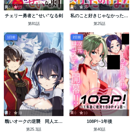
0
10
0
10
チェリー勇者と”せい”なる剣
私のこと好きじゃなかったの
かよ!?
第81話
第25話
1日前
2日前
2
10
0
10
醜いオークの逆襲 同人エロ
108P!~1年後
ゲの鬼畜皇太子に転生した喪
第25.3話
第40話