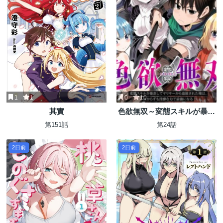
1
1
0
10
其實
色欲無双～変態スキルが暴走
してヤリサーから追放された
第151話
第24話
俺は、はからずも淫靡な力で
最強になる～
2日前
2日前