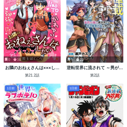
0
10
0
10
お隣のおねぇさんは×××した
逆転世界に流されて ～男が希
い
少な異世界で生き抜くハーレ
第21.2話
第2話
ムライフ～
1日前
1日前