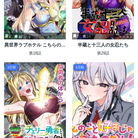
0
10
0
10
異世界ラブホテル こちらのお
半蔵と十三人の女忍たち
部屋はハーレムです
第18話
第29話
1日前
1日前