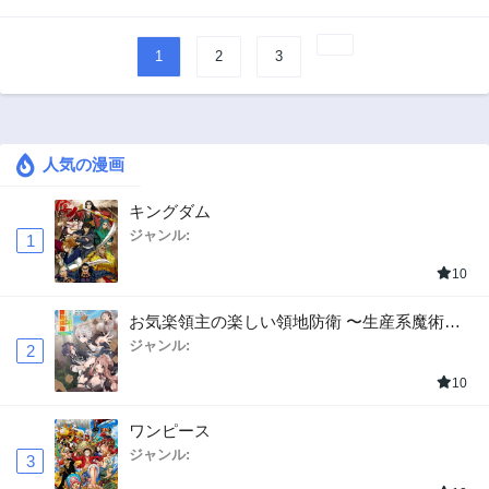
1
2
3
人気の漫画
キングダム
ジャンル:
1
10
お気楽領主の楽しい領地防衛 〜生産系魔術で
名もなき村を最強の城塞都市に〜
ジャンル:
2
10
ワンピース
ジャンル:
3