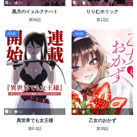
0
10
0
10
黒月のイェルクナハト
りりむホリック
第56話
第12話
2日前
3日前
0
10
0
10
異世界でも女王様
乙女のおかず
第8.4話
第39話