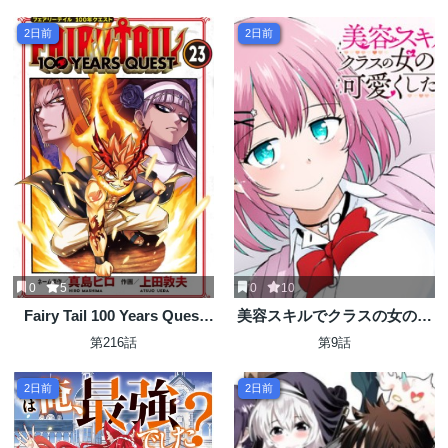
男の受難
2日前
2日前
0
5
0
10
Fairy Tail 100 Years Quest
美容スキルでクラスの女の子
Feari Teiru: Hyaku-nen
を可愛くしたい
第216話
第9話
Kuesuto แฟรี่เทล ภาคเควส
100 ปี ตอนที่ フェアリーテイ
2日前
2日前
ル １００年クエスト 페어리
테일 -100년 퀘스트