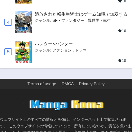
10
追放された転生重騎士はゲーム知識で無双する
ジャンル:
SF・ファンタジー
,
異世界・転生
4
10
ハンター×ハンター
ジャンル:
アクション
,
ドラマ
5
10
Terms of usage
DMCA
Privacy Policy
>
ウェブサイト上のすべての情報と画像は、インターネット上で収集されま
す。 このウェブサイトの情報については、所有していないか、責任を負いま