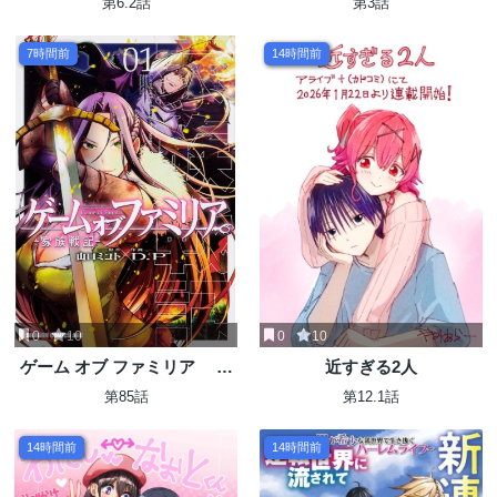
第6.2話
第3話
～
7時間前
14時間前
0
10
0
10
ゲーム オブ ファミリア ―
近すぎる2人
家族戦記―
第85話
第12.1話
14時間前
14時間前