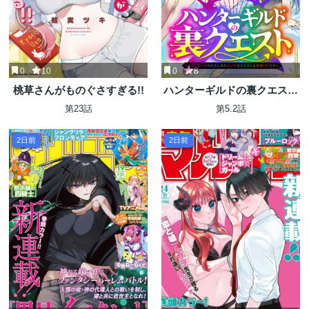
0
10
0
8
桃草さんがものぐさすぎる!!
ハンターギルドの裏クエスト
～SSSランクのわたしならエ
第23話
第5.2話
ッチなクエストも余裕（？）
です～
2日前
2日前