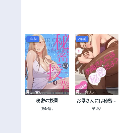
2年前
2年前
1
6
0
8.5
秘密の授業
お母さんには秘密だ
よ？
第54話
第3話