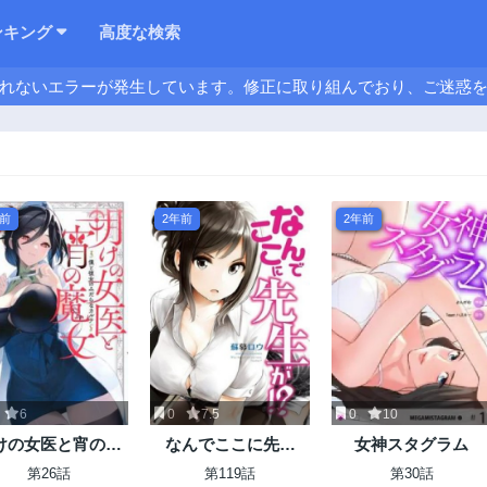
ンキング
高度な検索
れないエラーが発生しています。修正に取り組んでおり、ご迷惑
年前
2年前
2年前
6
0
7.5
0
10
けの女医と宵の魔
なんでここに先生
女神スタグラム
～僕と彼女のみだ
が！？
第26話
第119話
第30話