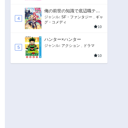
俺の前世の知識で底辺職テイ
マーが上級職になってしまい
ジャンル:
SF・ファンタジー
,
ギャ
4
グ・コメディ
そうな件
10
ハンター×ハンター
ジャンル:
アクション
,
ドラマ
5
10