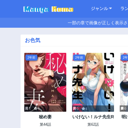
ジャンル
ラ
一部の章で画像が正しく表示さ
お色気
2年前
2年前
2
1
8
0
4
0
秘め妻
いけない！ルナ先生R
明
女
第44話
第62話