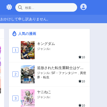
をおかけして申し訳ありません。
人気の漫画
キングダム
ジャンル:
1
10
追放された転生重騎士はゲー
ム知識で無双する
ジャンル:
SF・ファンタジー
,
異世
2
界・転生
10
ヤニねこ
ジャンル:
3
10