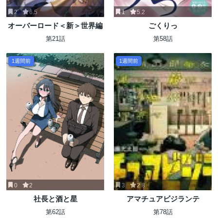
2
6.5
1
5.2
オーバーロード＜新＞世界編
ごくりっ
第21話
第58話
1週間前
1週間前
0
2
3
2.8
社長と酒と星
アマチュアビジランテ
第62話
第78話