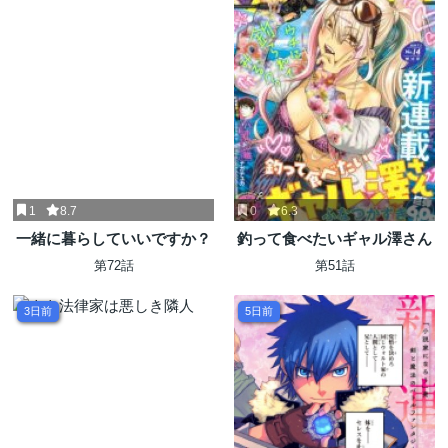
1
8.7
0
6.3
一緒に暮らしていいですか？
釣って食べたいギャル澤さん
第72話
第51話
3日前
5日前