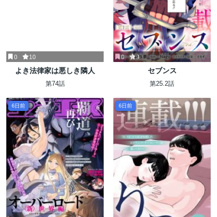
0
10
0
9
よき法律家は悪しき隣人
セブンス
第74話
第25.2話
6日前
6日前