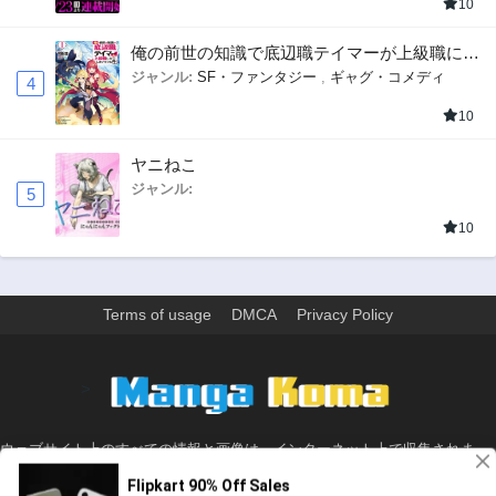
10
俺の前世の知識で底辺職テイマーが上級職にな
ってしまいそうな件
ジャンル:
SF・ファンタジー
,
ギャグ・コメディ
4
10
ヤニねこ
ジャンル:
5
10
Terms of usage
DMCA
Privacy Policy
>
ウェブサイト上のすべての情報と画像は、インターネット上で収集されま
す。 このウェブサイトの情報については、所有していないか、責任を負いま