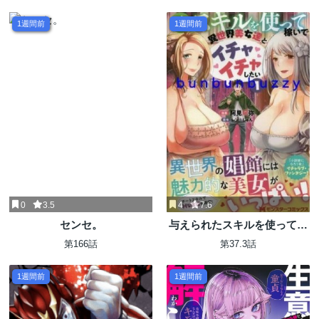
1週間前
1週間前
0
3.5
4
7.6
センセ。
与えられたスキルを使って稼
いで異世界美女達とイチャイ
第166話
第37.3話
チャしたい
1週間前
1週間前