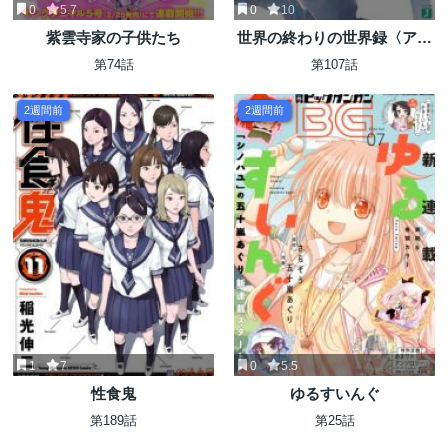
0
5.7
0
10
紫雲寺家の子供たち
世界の終わりの世界録〈アン
コール〉
第74話
第107話
2週間前
2週間前
1
7
0
5.5
性食鬼
ゆるすいんぐ
第189話
第25話