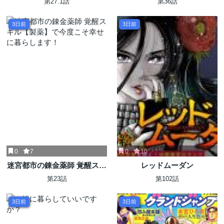
第27.1話
第36話
3日前
3日前
0
7
0
10
迷宮都市の錬金薬師 覚醒スキ
レッドムーダン
ル【製薬】で今度こそ幸せに
第23話
第102話
暮らします！
3日前
3日前