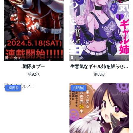
0
8
1
8
戦隊タブー
生意気なギャル姉を解らせる
話
第92話
第83話
1週間前
1週間前