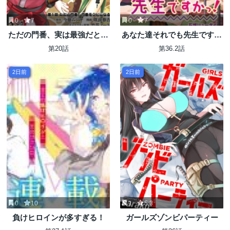
0
7
0
7
ただの門番、実は最強だと気
あなた達それでも先生ですか
づかない ～貴族の子弟を注
っ！
第20話
第36.2話
意したせいで国から追放され
たので、仕事の引継ぎをお願
2日前
2日前
いしますね。ええ、ドラゴン
や古代ゴーレムが湧いたりす
る、ただの下水道掃除です～
0
10
1
5.3
負けヒロインが多すぎる！
ガールズゾンビパーティー