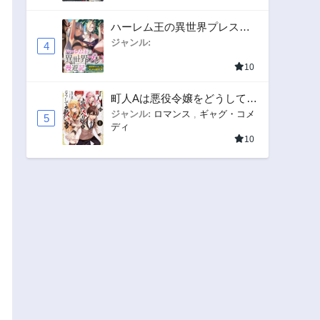
ハーレム王の異世界プレス漫
遊記 ～最強無双のおじさん
ジャンル:
4
はあらゆる種族を嫁にする～
10
町人Aは悪役令嬢をどうしても
救いたい
ジャンル:
ロマンス
,
ギャグ・コメ
5
ディ
10