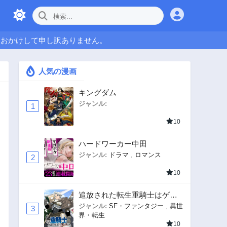
をおかけして申し訳ありません。
人気の漫画
キングダム
ジャンル:
1
10
ハードワーカー中田
ジャンル:
ドラマ
,
ロマンス
2
10
追放された転生重騎士はゲー
ム知識で無双する
ジャンル:
SF・ファンタジー
,
異世
3
界・転生
10