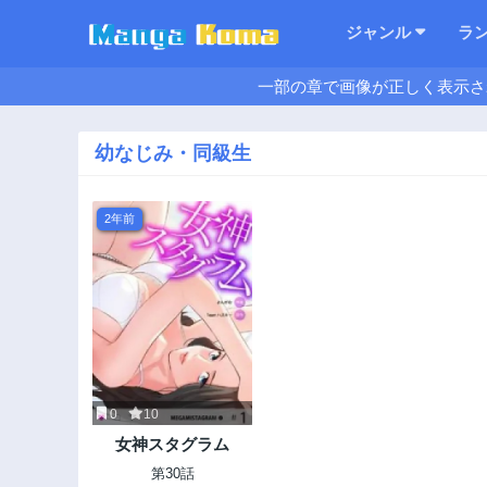
ジャンル
ラ
一部の章で画像が正しく表示さ
幼なじみ・同級生
2年前
0
10
女神スタグラム
第30話