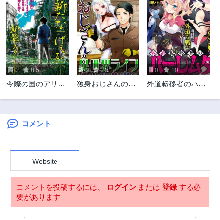
2ヶ月前
2ヶ月前
第73話
第72.5話
2ヶ月前
2ヶ月前
第72話
第71話
2ヶ月前
2ヶ月前
0
8.5
0
10
0
10
第70話
第69話
今際の国のアリス
独身おじさんの異
外道転移者のハー
2ヶ月前
2ヶ月前
RETRY
世界ライフ～結婚
レムダンジョン製
第68話
第67話
しません、フリー
作記
2ヶ月前
2ヶ月前
な独身こそ最高で
す～
コメント
第66話
第65話
2ヶ月前
2ヶ月前
第64話
第63話
Website
2ヶ月前
2ヶ月前
第62話
第61話
コメントを投稿するには、
ログイン
または
登録
する必
2ヶ月前
2ヶ月前
要があります
第60話
第59話
8ヶ月前
8ヶ月前