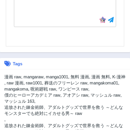
第58話
第57話
8ヶ月前
8ヶ月前
第56話
第55話
8ヶ月前
8ヶ月前
第54話
第53話
8ヶ月前
8ヶ月前
第52話
第51話
8ヶ月前
8ヶ月前
Tags
第50話
第49話
8ヶ月前
8ヶ月前
漫画 raw
,
mangaraw
,
manga1001
,
無料 漫画
,
漫画 無料
,
K-漫神
第48話
第47話
,
raw 漫画
,
raw1001
,
葬送のフリーレン raw
,
mangakoma01
,
8ヶ月前
8ヶ月前
mangakoma
,
呪術廻戦 raw
,
ワンピース raw
,
僕のヒーローアカデミア raw
,
アオアシ raw
,
マッシュル raw
,
第46話
第45話
マッシュル 163
,
8ヶ月前
8ヶ月前
追放された錬金術師、アダルトグッズで世界を救う ～どんな
第44話
第43話
モンスターでも絶対にイカせる男～ raw
8ヶ月前
8ヶ月前
,
追放された錬金術師、アダルトグッズで世界を救う ～どんな
第42話
第41話