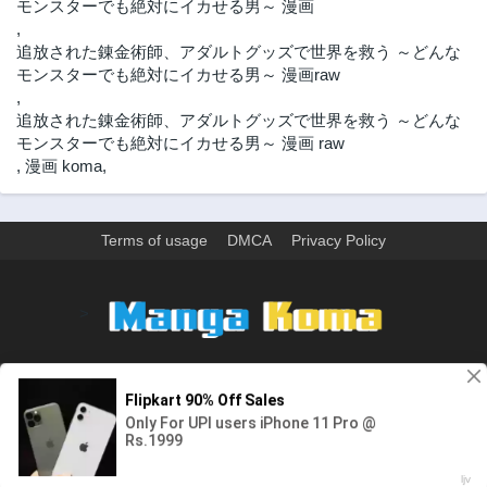
モンスターでも絶対にイカせる男～ 漫画
8ヶ月前
8ヶ月前
,
第40話
第39話
追放された錬金術師、アダルトグッズで世界を救う ～どんな
8ヶ月前
8ヶ月前
モンスターでも絶対にイカせる男～ 漫画raw
,
第38話
第37話
追放された錬金術師、アダルトグッズで世界を救う ～どんな
8ヶ月前
8ヶ月前
モンスターでも絶対にイカせる男～ 漫画 raw
第36話
第35話
,
漫画 koma
,
8ヶ月前
8ヶ月前
第34話
第33話
8ヶ月前
8ヶ月前
Terms of usage
DMCA
Privacy Policy
第32話
第31話
8ヶ月前
8ヶ月前
>
第30話
第29話
8ヶ月前
8ヶ月前
ウェブサイト上のすべての情報と画像は、インターネット上で収集されま
第28話
第27話
す。 このウェブサイトの情報については、所有していないか、責任を負いま
8ヶ月前
8ヶ月前
せん。 個人や組織に影響を与える場合は、必要に応じて、すぐに検討して削
第26話
第25話
除します。
8ヶ月前
8ヶ月前