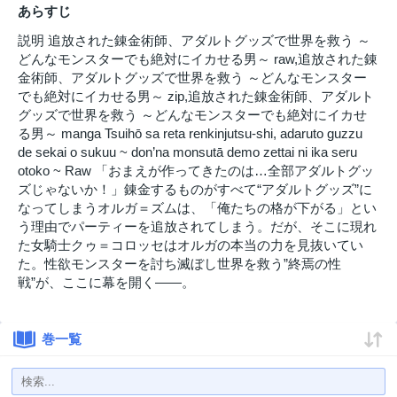
あらすじ
説明 追放された錬金術師、アダルトグッズで世界を救う ～
どんなモンスターでも絶対にイカせる男～ raw,追放された錬
金術師、アダルトグッズで世界を救う ～どんなモンスター
でも絶対にイカせる男～ zip,追放された錬金術師、アダルト
グッズで世界を救う ～どんなモンスターでも絶対にイカせ
る男～ manga Tsuihō sa reta renkinjutsu-shi, adaruto guzzu
de sekai o sukuu ~ don’na monsutā demo zettai ni ika seru
otoko ~ Raw 「おまえが作ってきたのは…全部アダルトグッ
ズじゃないか！」錬金するものがすべて“アダルトグッズ”に
なってしまうオルガ＝ズムは、「俺たちの格が下がる」とい
う理由でパーティーを追放されてしまう。だが、そこに現れ
た女騎士クゥ＝コロッセはオルガの本当の力を見抜いてい
た。性欲モンスターを討ち滅ぼし世界を救う”終焉の性
戦”が、ここに幕を開く——。
巻一覧