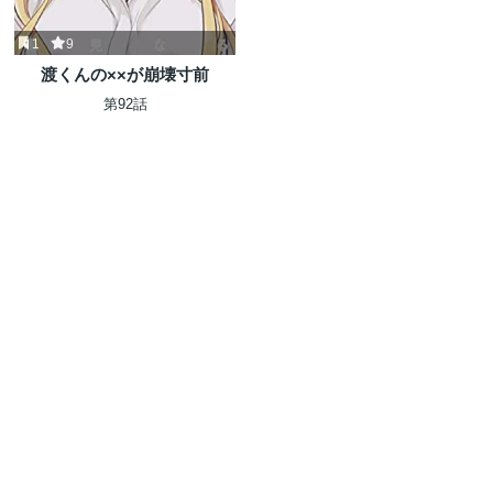
1
9
渡くんの××が崩壊寸前
第92話