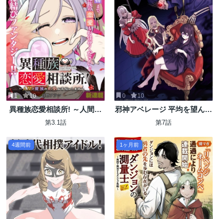
1
10
0
10
異種族恋愛相談所! ～人間と
邪神アベレージ 平均を望んだ
魔族の恋愛お手伝いします～
美少女、異世界で平均的な邪
第3.1話
第7話
神となる
4週間前
1ヶ月前