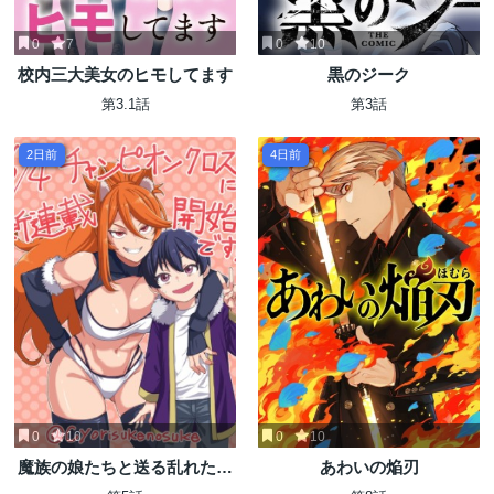
0
7
0
10
校内三大美女のヒモしてます
黒のジーク
第3.1話
第3話
2日前
4日前
0
10
0
10
魔族の娘たちと送る乱れた異
あわいの焔刃
世界生活