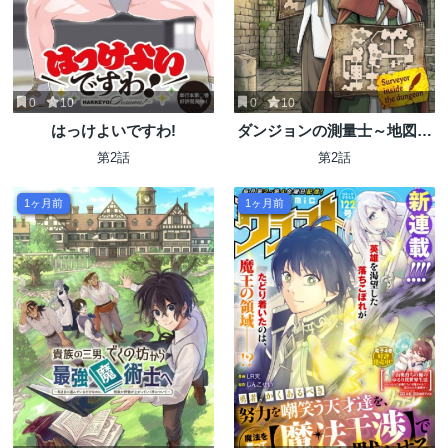
0
10
0
10
はっけよいですわ!
ダンジョンの測量士～地図で
無双するダンジョン攻略～
第2話
第2話
1ヶ月前
1ヶ月前