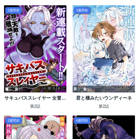
無双したら最強パーティがで
を制する。～お姫様? ダーク
きました～
エルフ? 買います!～
2週間前
3週間前
0
10
0
10
サキュバススレイヤー 女冒険
君と棲みたいウンディーネ
者と世界を救う終末のハーレ
第2話
第2話
ム部隊
3週間前
4週間前