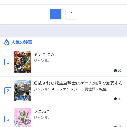
れたのでこの身を捧げます～
きどきサウナ～
1
2
人気の漫画
キングダム
ジャンル:
1
10
追放された転生重騎士はゲーム知識で無双する
ジャンル:
SF・ファンタジー
,
異世界・転生
2
10
ヤニねこ
ジャンル:
3