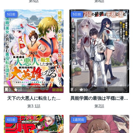
第5話
第8話
5日前
5日前
0
10
0
10
天下の大悪人に転生した少
異能学園の最強は平穏に潜む
年、人たらしの大英雄になる
～規格外の怪物、無能を演じ
第3.1話
第2話
～傾国の美少女たちと英雄軍
学園を影から支配する～
団を作ります～
6日前
1週間前