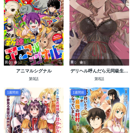
0
10
0
8
アニマルシグナル
デリヘル呼んだら元同級生が
来た
第9話
第8話
1週間前
1週間前