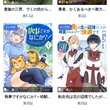
0
10
0
10
貴族の三男、でくの坊から最
勇者、かくあるべき〜努力を
強魔術士へ。パラメーターを
嘲笑う天才達を、魔法を奪っ
第6.1話
第2話
調節して、すべての魔術を魔
て操る【魔法干渉】で黙らせ
改造! ～気ままに遊んでいる
る〜
2ヶ月前
2ヶ月前
だけなのに、何故か評価が上
がっていく件について～
0
10
0
10
執事ですがなにか?～幼馴染
転生先は北の辺境でしたが精
のパワハラ皇女と絶縁した
霊のおかげでけっこう快適で
第20話
第25話
ら、隣国の向日葵王女に拾わ
す ～楽園目指して狩猟開拓と