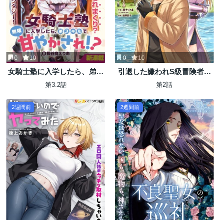
0
10
0
10
女騎士塾に入学したら、弟ス
引退した嫌われS級冒険者は
キルで無限甘やかされ!?
スローライフに浸りたいのに!
第3.2話
第2話
気が付いたら辺境が世界最強
の村になっていました
2週間前
2週間前