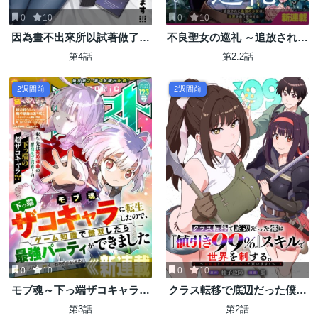
0
10
0
10
因為畫不出來所以試著做了一
不良聖女の巡礼 ～追放された
下
最強の聖女は、世界を救う旅
第4話
第2.2話
をする～
2週間前
2週間前
0
10
0
10
モブ魂～下っ端ザコキャラに
クラス転移で底辺だった僕は
転生したので、ゲーム知識で
「値引き99%」スキルで世界
第3話
第2話