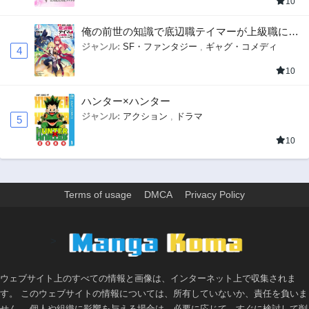
10
俺の前世の知識で底辺職テイマーが上級職にな
ってしまいそうな件
ジャンル:
SF・ファンタジー
,
ギャグ・コメディ
4
10
ハンター×ハンター
ジャンル:
アクション
,
ドラマ
5
10
Terms of usage
DMCA
Privacy Policy
>
ウェブサイト上のすべての情報と画像は、インターネット上で収集されま
す。 このウェブサイトの情報については、所有していないか、責任を負いま
せん。 個人や組織に影響を与える場合は、必要に応じて、すぐに検討して削