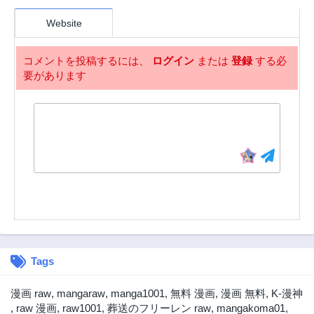
第6話
第5話
Website
3年前
3年前
第4話
第3.2話
コメントを投稿するには、
ログイン
または
登録
する必
3年前
3年前
要があります
第3.1話
第2話
3年前
3年前
第1話
3年前
Tags
漫画 raw
,
mangaraw
,
manga1001
,
無料 漫画
,
漫画 無料
,
K-漫神
,
raw 漫画
,
raw1001
,
葬送のフリーレン raw
,
mangakoma01
,