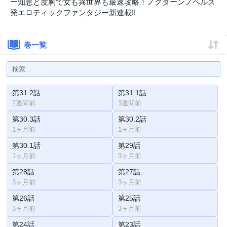
ー知恵と度胸で女も異世界も最速攻略！ノクターンノベルズ
発エロティックファンタジー新連載!!
巻一覧
第31.2話
第31.1話
2週間前
3週間前
第30.3話
第30.2話
1ヶ月前
1ヶ月前
第30.1話
第29話
1ヶ月前
3ヶ月前
第28話
第27話
3ヶ月前
3ヶ月前
第26話
第25話
3ヶ月前
3ヶ月前
第24話
第23話