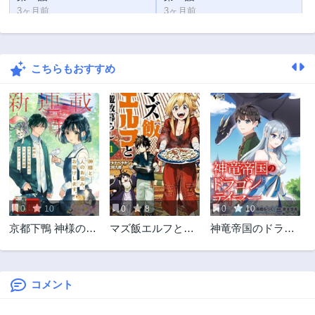
3ヶ月前
3ヶ月前
第22話
第21話
3ヶ月前
3ヶ月前
こちらもおすすめ
第20話
第19話
3ヶ月前
3ヶ月前
第18話
第17話
1年前
1年前
第16話
第15話
1年前
1年前
第14話
第13話
1年前
2年前
0
10
0
8
0
10
第12話
第11話
京都下鴨 神様のい
マズ飯エルフと遊
神竜帝国のドラゴ
2年前
2年前
そうろう
牧暮らし
ンテイマー
第10話
第9話
2年前
2年前
コメント
第8話
第7話
3年前
3年前