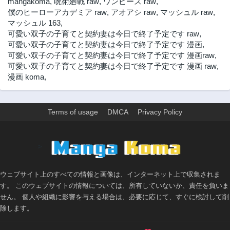
mangakoma
,
呪術廻戦 raw
,
ワンピース raw
,
僕のヒーローアカデミア raw
,
アオアシ raw
,
マッシュル raw
,
マッシュル 163
,
可愛い双子の子育てと契約妻は今日で終了予定です raw
,
可愛い双子の子育てと契約妻は今日で終了予定です 漫画
,
可愛い双子の子育てと契約妻は今日で終了予定です 漫画raw
,
可愛い双子の子育てと契約妻は今日で終了予定です 漫画 raw
,
漫画 koma
,
Terms of usage
DMCA
Privacy Policy
>
ウェブサイト上のすべての情報と画像は、インターネット上で収集されま
す。 このウェブサイトの情報については、所有していないか、責任を負いま
せん。 個人や組織に影響を与える場合は、必要に応じて、すぐに検討して削
除します。