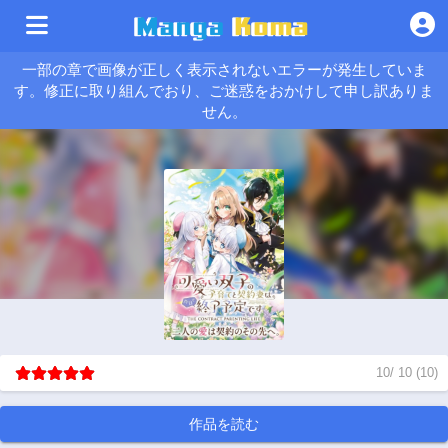
一部の章で画像が正しく表示されないエラーが発生していま
す。修正に取り組んでおり、ご迷惑をおかけして申し訳ありま
せん。
10
/
10
(
10
)
作品を読む