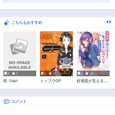
こちらもおすすめ
0
7
0
10
0
10
咲 -Saki-
トップウGP
好感度が見えるよ
うになったんだ
が、ヒロインがカ
ンストしている件
コメント