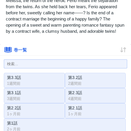
Melissa, the return of the heroic Ferio meant the separation
from the twins. As she held back her tears, Ferio appeared
before her, sweetly calling her name――? Is the end of a
contract marriage the beginning of a happy family? The
opening of a sweet and warm parenting romance fantasy spun
by a contract wife, a clumsy husband, and adorable twins!
巻一覧
第3.3話
第3.2話
1週間前
2週間前
第3.1話
第2.3話
3週間前
4週間前
第2.2話
第2.1話
1ヶ月前
1ヶ月前
第1話
2ヶ月前