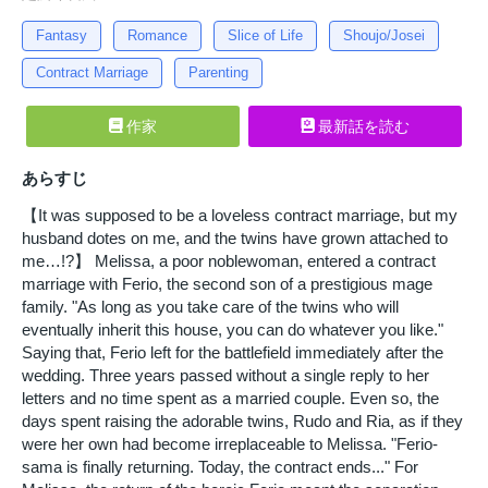
Fantasy
Romance
Slice of Life
Shoujo/Josei
Contract Marriage
Parenting
作家
最新話を読む
あらすじ
【It was supposed to be a loveless contract marriage, but my
husband dotes on me, and the twins have grown attached to
me…!?】 Melissa, a poor noblewoman, entered a contract
marriage with Ferio, the second son of a prestigious mage
family. "As long as you take care of the twins who will
eventually inherit this house, you can do whatever you like."
Saying that, Ferio left for the battlefield immediately after the
wedding. Three years passed without a single reply to her
letters and no time spent as a married couple. Even so, the
days spent raising the adorable twins, Rudo and Ria, as if they
were her own had become irreplaceable to Melissa. "Ferio-
sama is finally returning. Today, the contract ends..." For