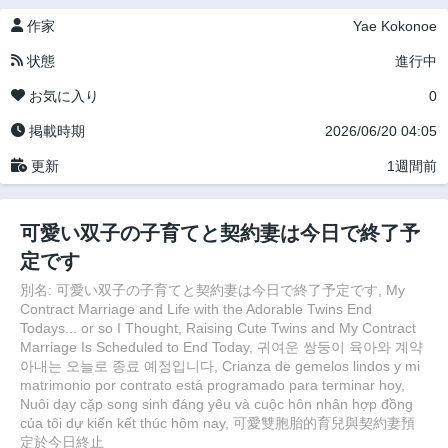
作家
Yae Kokonoe
状態
進行中
お気に入り
0
掲載時期
2026/06/20 04:05
更新
1週間前
可愛い双子の子育てと契約妻は今日で終了予
定です
別名: 可愛い双子の子育てと契約妻は今日で終了予定です, My
Contract Marriage and Life with the Adorable Twins End
Todays... or so I Thought, Raising Cute Twins and My Contract
Marriage Is Scheduled to End Today, 귀여운 쌍둥이 육아와 계약
아내는 오늘로 종료 예정입니다, Crianza de gemelos lindos y mi
matrimonio por contrato está programado para terminar hoy,
Nuôi dạy cặp song sinh đáng yêu và cuộc hôn nhân hợp đồng
của tôi dự kiến kết thúc hôm nay, 可愛雙胞胎的育兒與契約妻預
定於今日終止