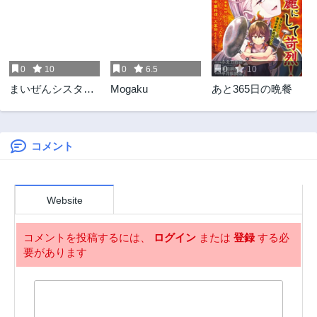
第49話
第48話
3ヶ月前
3ヶ月前
第47話
第46話
3ヶ月前
3ヶ月前
0
10
0
6.5
0
10
第45話
第44話
まいぜんシスター
Mogaku
あと365日の晩餐
2年前
2年前
ズの冒険
第43話
第42話
2年前
2年前
コメント
第41話
第40話
2年前
3年前
第39話
第38話
Website
3年前
3年前
第37話
第36話
コメントを投稿するには、
ログイン
または
登録
する必
3年前
3年前
要があります
第35話
第34話
3年前
3年前
第33話
第32話
3年前
3年前