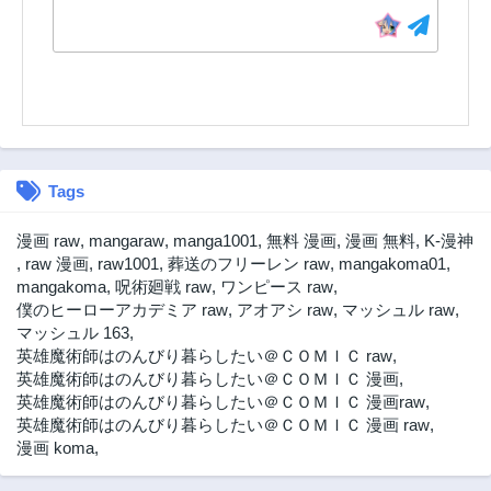
第31話
第30話
3年前
3年前
第29話
第28話
3年前
3年前
第27話
第26話
3年前
3年前
Tags
第25話
第24話
3年前
3年前
漫画 raw
,
mangaraw
,
manga1001
,
無料 漫画
,
漫画 無料
,
K-漫神
第23話
第22話
,
raw 漫画
,
raw1001
,
葬送のフリーレン raw
,
mangakoma01
,
3年前
3年前
mangakoma
,
呪術廻戦 raw
,
ワンピース raw
,
僕のヒーローアカデミア raw
,
アオアシ raw
,
マッシュル raw
,
第21話
第20話
マッシュル 163
,
3年前
3年前
英雄魔術師はのんびり暮らしたい＠ＣＯＭＩＣ raw
,
第19話
第18話
英雄魔術師はのんびり暮らしたい＠ＣＯＭＩＣ 漫画
,
3年前
3年前
英雄魔術師はのんびり暮らしたい＠ＣＯＭＩＣ 漫画raw
,
英雄魔術師はのんびり暮らしたい＠ＣＯＭＩＣ 漫画 raw
,
第17話
第16話
漫画 koma
,
3年前
3年前
第15話
第14話