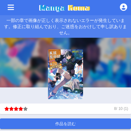
一部の章で画像が正しく表示されないエラーが発生していま
す。修正に取り組んでおり、ご迷惑をおかけして申し訳ありま
せん。
8
/
10
(
1
)
作品を読む