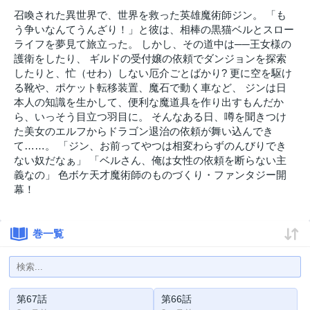
召喚された異世界で、世界を救った英雄魔術師ジン。 「も
う争いなんてうんざり！」と彼は、相棒の黒猫ベルとスロー
ライフを夢見て旅立った。 しかし、その道中は──王女様の
護衛をしたり、 ギルドの受付嬢の依頼でダンジョンを探索
したりと、忙（せわ）しない厄介ごとばかり? 更に空を駆け
る靴や、ポケット転移装置、魔石で動く車など、 ジンは日
本人の知識を生かして、便利な魔道具を作り出すもんだか
ら、いっそう目立つ羽目に。 そんなある日、噂を聞きつけ
た美女のエルフからドラゴン退治の依頼が舞い込んでき
て……。 「ジン、お前ってやつは相変わらずのんびりでき
ない奴だなぁ」 「ベルさん、俺は女性の依頼を断らない主
義なの」 色ボケ天才魔術師のものづくり・ファンタジー開
幕！
巻一覧
第67話
第66話