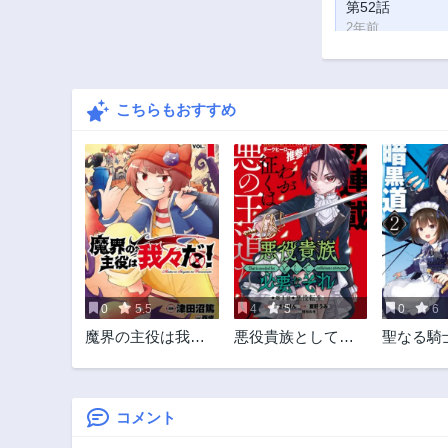
第52話
2年前
第47話
2年前
こちらもおすすめ
第42話
2年前
第37話
2年前
第32話
2年前
第27話
2年前
0
5.5
4
5
0
6
第22話
魔界の主役は我々
悪役貴族として必
聖なる騎
2年前
だ！
要なそれ
道
第17話
2年前
コメント
第12話
2年前