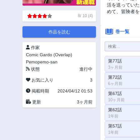
活を送っていた
めて、冒険者を
8
/
10
(
4
)
巻一覧
作品を読む
作家
Comic Gardo (Overlap)
第77話
Pemopemo-san
3ヶ月前
状態
進行中
第72話
お気に入り
3
6ヶ月前
掲載時期
2024/04/12 01:53
第67話
10ヶ月前
更新
3ヶ月前
第62話
1年前
第57話
1年前