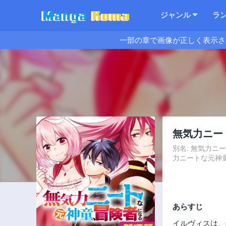
ジャンル
ラ
一部の章で画像が正しく表示さ
無気力ニー
別名: 無気力ニートな
力ニートな元神童、冒険者
あらすじ
イルヴィスは、