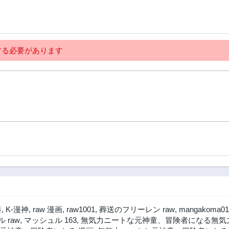
第6話
第5話
2年前
2年前
第1話
る必要があります
2年前
料
,
K-漫神
,
raw 漫画
,
raw1001
,
葬送のフリーレン raw
,
mangakoma01
 raw
,
マッシュル 163
,
無気力ニートな元神童、冒険者になる無気力