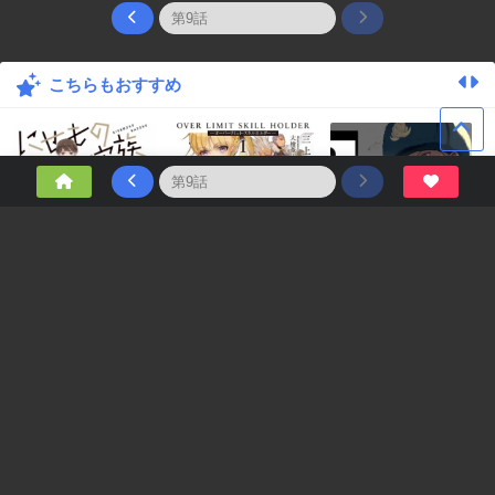
こちらもおすすめ
0
10
0
8
0
7
にせもの家族
限界超えの天賦
アストロベイビー
は、転生者にしか
扱えない ― オーバ
ーリミット・スキ
コメント
ルホルダー
Website