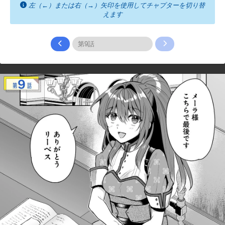
左（←）または右（→）矢印を使用してチャプターを切り替
えます