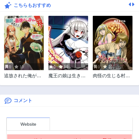
こちらもおすすめ
第14話
第13話
1年前
2年前
第12話
第11話
2年前
2年前
第10話
第9話
2年前
2年前
第8話
第7話
2年前
2年前
0
10
0
10
0
10
第6話
第5話
追放された俺が外
魔王の娘は生き汚
肉怪の生じる村に
2年前
2年前
れギフト『翻訳』
い
て
第4話
第3話
で最強パーティー
2年前
2年前
無双！～魔物や魔
族と話せる能力を
コメント
第2話
第1話
駆使して成り上が
2年前
2年前
る～＠ＣＯＭＩＣ
Website