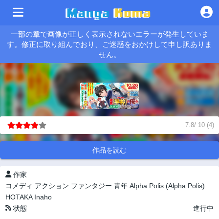
一部の章で画像が正しく表示されないエラーが発生していま
す。修正に取り組んでおり、ご迷惑をおかけして申し訳ありま
せん。
7.8
/
10
(
4
)
作品を読む
作家
コメディ
アクション
ファンタジー
青年
Alpha Polis (Alpha Polis)
HOTAKA Inaho
状態
進行中