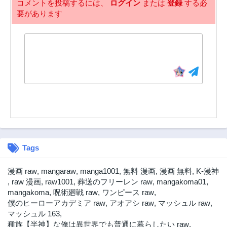
コメントを投稿するには、
ログイン
または
登録
する必
要があります
Tags
漫画 raw
,
mangaraw
,
manga1001
,
無料 漫画
,
漫画 無料
,
K-漫神
,
raw 漫画
,
raw1001
,
葬送のフリーレン raw
,
mangakoma01
,
mangakoma
,
呪術廻戦 raw
,
ワンピース raw
,
僕のヒーローアカデミア raw
,
アオアシ raw
,
マッシュル raw
,
マッシュル 163
,
種族【半神】な俺は異世界でも普通に暮らしたい raw
,