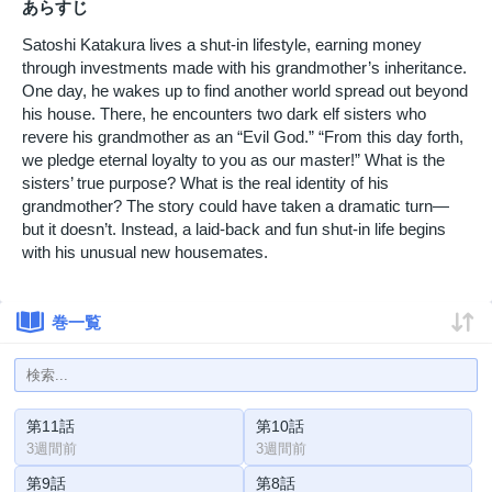
あらすじ
Satoshi Katakura lives a shut-in lifestyle, earning money
through investments made with his grandmother’s inheritance.
One day, he wakes up to find another world spread out beyond
his house. There, he encounters two dark elf sisters who
revere his grandmother as an “Evil God.” “From this day forth,
we pledge eternal loyalty to you as our master!” What is the
sisters’ true purpose? What is the real identity of his
grandmother? The story could have taken a dramatic turn—
but it doesn’t. Instead, a laid-back and fun shut-in life begins
with his unusual new housemates.
巻一覧
第11話
第10話
3週間前
3週間前
第9話
第8話