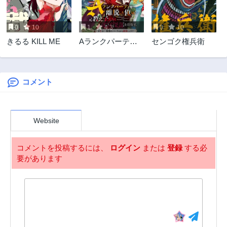
0
10
1
4.3
0
10
きるる KILL ME
Aランクパーティ
センゴク権兵衛
を離脱した俺は、
元教え子たちと迷
宮深部を目指す。
コメント
Website
コメントを投稿するには、
ログイン
または
登録
する必
要があります