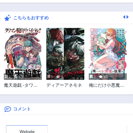
第37話
第36話
3ヶ月前
3ヶ月前
こちらもおすすめ
第35話
第34話
3ヶ月前
3ヶ月前
第33話
第32話
3ヶ月前
3ヶ月前
第31話
第30話
3ヶ月前
3ヶ月前
第29話
第28話
3ヶ月前
3ヶ月前
0
10
0
9
0
10
第27話
第26話
魔天遊戯 -タワマ
ディアーアネモネ
俺にだけ小悪魔な
3ヶ月前
3ヶ月前
ンクエスト-
後輩は現実でも可
第25話
第24話
愛いが、夢の中で
3ヶ月前
3ヶ月前
はもっと可愛い
コメント
第23話
第22.5話
3ヶ月前
3ヶ月前
第22話
第21話
Website
3ヶ月前
3ヶ月前