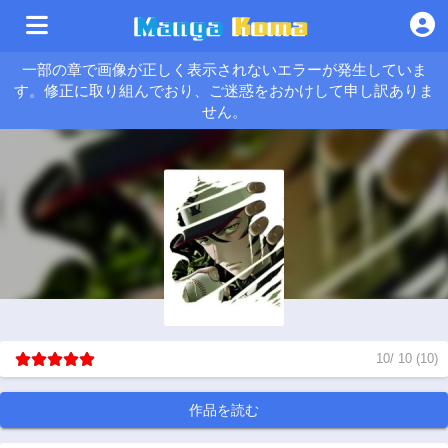
一部の章で画像が正しく表示されないエラーが発生していま
す。修正に取り組んでおり、ご迷惑をおかけして申し訳ありま
せん。
10
/
10
(
10
)
作品を読む