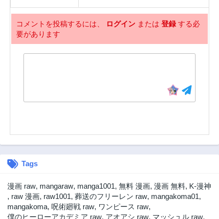
第20話
第19話
コメントを投稿するには、
ログイン
または
登録
する必
3ヶ月前
3ヶ月前
要があります
第18話
第17.5話
3ヶ月前
3ヶ月前
第17話
第16話
3ヶ月前
3ヶ月前
第15話
第14話
3ヶ月前
3ヶ月前
第13話
第12話
3ヶ月前
3ヶ月前
第11話
第10話
3ヶ月前
3ヶ月前
Tags
第9話
第8話
3ヶ月前
3ヶ月前
漫画 raw
,
mangaraw
,
manga1001
,
無料 漫画
,
漫画 無料
,
K-漫神
第7話
第6話
,
raw 漫画
,
raw1001
,
葬送のフリーレン raw
,
mangakoma01
,
3ヶ月前
3ヶ月前
mangakoma
,
呪術廻戦 raw
,
ワンピース raw
,
僕のヒーローアカデミア raw
,
アオアシ raw
,
マッシュル raw
,
第5話
第4話