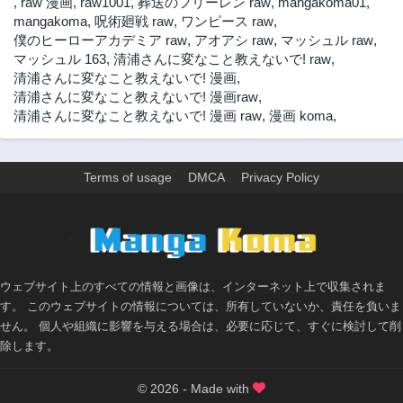
,
raw 漫画
,
raw1001
,
葬送のフリーレン raw
,
mangakoma01
,
mangakoma
,
呪術廻戦 raw
,
ワンピース raw
,
僕のヒーローアカデミア raw
,
アオアシ raw
,
マッシュル raw
,
マッシュル 163
,
清浦さんに変なこと教えないで! raw
,
清浦さんに変なこと教えないで! 漫画
,
清浦さんに変なこと教えないで! 漫画raw
,
清浦さんに変なこと教えないで! 漫画 raw
,
漫画 koma
,
Terms of usage
DMCA
Privacy Policy
>
ウェブサイト上のすべての情報と画像は、インターネット上で収集されま
す。 このウェブサイトの情報については、所有していないか、責任を負いま
せん。 個人や組織に影響を与える場合は、必要に応じて、すぐに検討して削
除します。
© 2026 - Made with