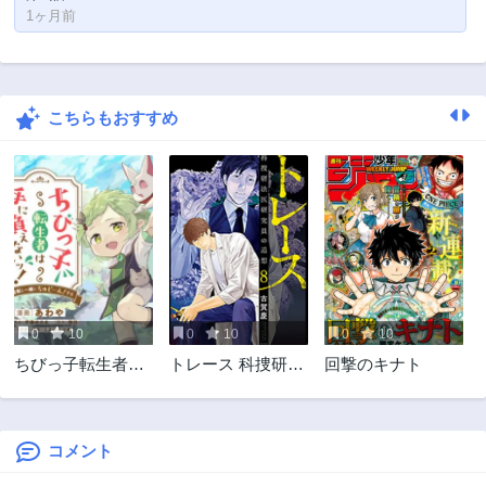
1ヶ月前
こちらもおすすめ
0
10
0
10
0
10
ちびっ子転生者は
トレース 科捜研法
回撃のキナト
手に負えないッ!～
医研究員の追想
転生したらちびっ
子だったけど、聖
獣と一緒にちゅど
コメント
ーん!する～