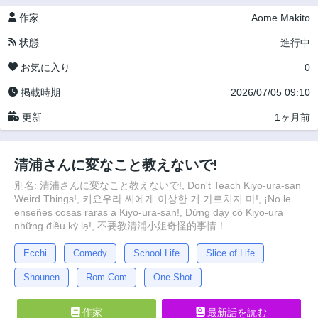
作家
Aome Makito
状態
進行中
お気に入り
0
掲載時期
2026/07/05 09:10
更新
1ヶ月前
清浦さんに変なこと教えないで!
別名: 清浦さんに変なこと教えないで!, Don't Teach Kiyo-ura-san
Weird Things!, 키요우라 씨에게 이상한 거 가르치지 마!, ¡No le
enseñes cosas raras a Kiyo-ura-san!, Đừng dạy cô Kiyo-ura
những điều kỳ lạ!, 不要教清浦小姐奇怪的事情！
Ecchi
Comedy
School Life
Slice of Life
Shounen
Rom-Com
One Shot
作家
最新話を読む