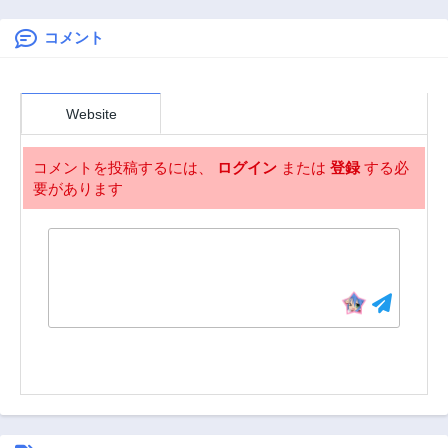
6ヶ月前
7ヶ月前
だった公爵様の溺
とにする
愛に慣れません！
コメント
第243話
第242話
～
7ヶ月前
8ヶ月前
第241話
第240話
Website
8ヶ月前
8ヶ月前
第239話
第238話
コメントを投稿するには、
ログイン
または
登録
する必
8ヶ月前
9ヶ月前
要があります
第237話
第236話
9ヶ月前
9ヶ月前
第235話
第234話
9ヶ月前
10ヶ月前
第233話
第232話
10ヶ月前
10ヶ月前
第231話
第230話
10ヶ月前
11ヶ月前
第229話
第228話
11ヶ月前
11ヶ月前