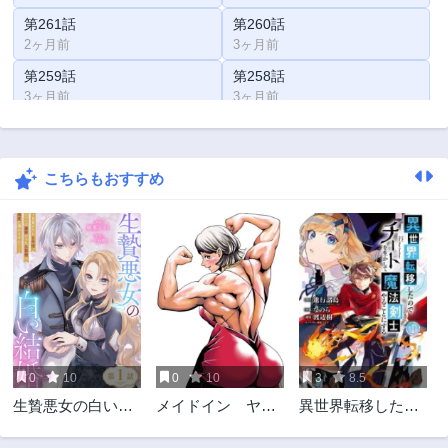
第261話
第260話
2ヶ月前
3ヶ月前
第259話
第258話
3ヶ月前
3ヶ月前
第257話
第256話
3ヶ月前
4ヶ月前
こちらもおすすめ
第255話
第254話
4ヶ月前
4ヶ月前
第253話
第252話
4ヶ月前
5ヶ月前
第251話
第250話
5ヶ月前
5ヶ月前
第249話
第248話
6ヶ月前
6ヶ月前
0
10
0
10
3
8.5
第247話
第246話
生贄悪女の白い結
メイドイン ヤマ
異世界転移したの
6ヶ月前
6ヶ月前
婚～目覚めたら8年
ト
でチートを生かし
第245話
第244話
後、かつては護衛
て魔法剣士やるこ