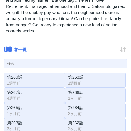
and admired by hitmen. But one day…he fell in love!
Retirement, marriage, fatherhood and then… Sakamoto gained
weight! The chubby guy who runs the neighborhood store is
actually a former legendary hitman! Can he protect his family
from danger? Get ready to experience a new kind of action
comedy series!
巻一覧
第269話
第268話
1週間前
1週間前
第267話
第266話
4週間前
1ヶ月前
第265話
第264話
1ヶ月前
2ヶ月前
第263話
第262話
2ヶ月前
2ヶ月前