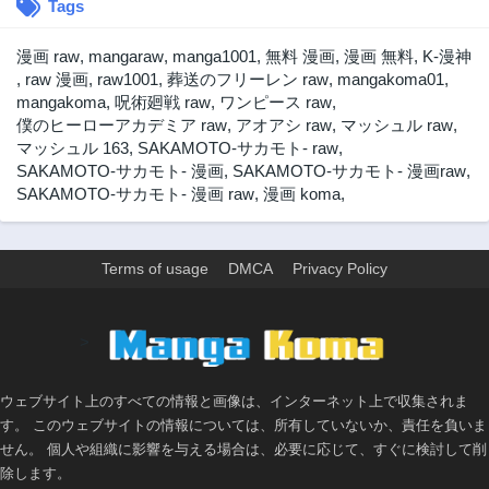
Tags
第227話
第226話
11ヶ月前
3ヶ月前
漫画 raw
,
mangaraw
,
manga1001
,
無料 漫画
,
漫画 無料
,
K-漫神
第225話
第224話
,
raw 漫画
,
raw1001
,
葬送のフリーレン raw
,
mangakoma01
,
1年前
1年前
mangakoma
,
呪術廻戦 raw
,
ワンピース raw
,
僕のヒーローアカデミア raw
,
アオアシ raw
,
マッシュル raw
,
第223話
第222話
マッシュル 163
,
SAKAMOTO-サカモト- raw
,
1年前
1年前
SAKAMOTO-サカモト- 漫画
,
SAKAMOTO-サカモト- 漫画raw
,
第221話
第220話
SAKAMOTO-サカモト- 漫画 raw
,
漫画 koma
,
1年前
1年前
第219話
第218話
1年前
1年前
Terms of usage
DMCA
Privacy Policy
第217話
第216話
1年前
1年前
>
第215話
第214話
1年前
1年前
ウェブサイト上のすべての情報と画像は、インターネット上で収集されま
第213話
第212話
す。 このウェブサイトの情報については、所有していないか、責任を負いま
1年前
1年前
せん。 個人や組織に影響を与える場合は、必要に応じて、すぐに検討して削
第211話
第210話
除します。