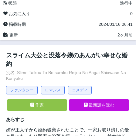
状態
進行中
お気に入り
0
掲載時期
2024/01/16 06:41
更新
2ヶ月前
スライム大公と没落令嬢のあんがい幸せな婚
約
別名: Slime Taikou To Botsuraku Reijou No Angai Shiawase Na
Konyaku
ファンタジー
ロマンス
コメディ
作家
最新話を読む
あらすじ
姉が王太子から婚約破棄されたことで、一家お取り潰しの憂