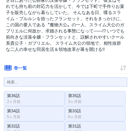
き目にあった公爵家の没落令嬢・フランセット。 彼女はそ
れでも持ち前の対応力を活かして、今では下町で手作りお菓
子を販売しながら暮らしていた。 そんなある日、喋るスラ
イム・プルルンを拾ったフランセット。それをきっかけに、
この国の要人である〝魔物大公〟の一人、スライム大公のガ
ブリエルに何故か、求婚される事態になって――!? いつでも
前向きな没落令嬢・フランセットと、誤解されやすいクール
系貴公子・ガブリエル。 スライム大公の領地で、相性抜群
な二人の幸せな同居生活＆領地改革が幕を開ける!!
巻一覧
第36話
第35話
2ヶ月前
3ヶ月前
第34話
第33話
5ヶ月前
6ヶ月前
第32話
第31話