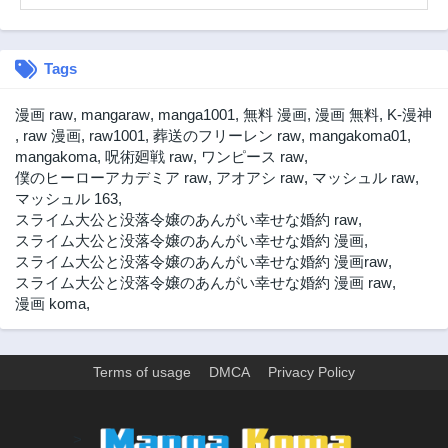
Tags
漫画 raw
,
mangaraw
,
manga1001
,
無料 漫画
,
漫画 無料
,
K-漫神
,
raw 漫画
,
raw1001
,
葬送のフリーレン raw
,
mangakoma01
,
mangakoma
,
呪術廻戦 raw
,
ワンピース raw
,
僕のヒーローアカデミア raw
,
アオアシ raw
,
マッシュル raw
,
マッシュル 163
,
スライム大公と没落令嬢のあんがい幸せな婚約 raw
,
スライム大公と没落令嬢のあんがい幸せな婚約 漫画
,
スライム大公と没落令嬢のあんがい幸せな婚約 漫画raw
,
スライム大公と没落令嬢のあんがい幸せな婚約 漫画 raw
,
漫画 koma
,
Terms of usage
DMCA
Privacy Policy
>