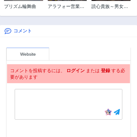
第14話
第13話
プリズム輪舞曲
アラフォー営業マ
読心貴族～男女比
2年前
2年前
ン、異世界に起
1：99世界の悪役
第12話
第11話
つ！～女神パワー
令息～
3年前
3年前
で人生二度目の成
り上がり～
コメント
第10話
第9話
3年前
3年前
第8話
第7話
Website
3年前
3年前
第6話
第5話
コメントを投稿するには、
ログイン
または
登録
する必
3年前
3年前
要があります
第4話
第3話
3年前
3年前
第2話
第1話
3年前
3年前