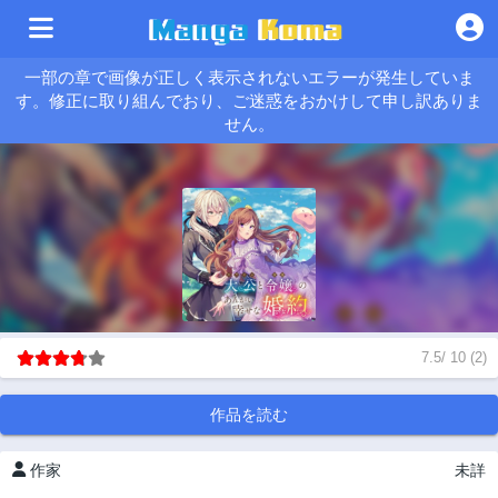
一部の章で画像が正しく表示されないエラーが発生していま
す。修正に取り組んでおり、ご迷惑をおかけして申し訳ありま
せん。
7.5
/
10
(
2
)
作品を読む
作家
未詳