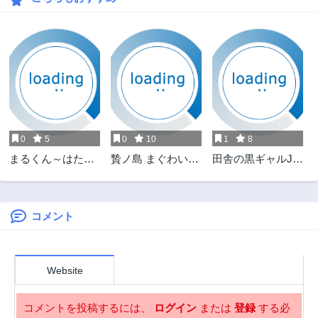
0
5
0
10
1
8
まるくん～はたら
贄ノ島 まぐわい儀
田舎の黒ギャルJK
くマルチーズ～
式と囚われ巫女
と結婚しました
コメント
Website
コメントを投稿するには、
ログイン
または
登録
する必