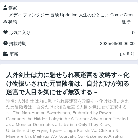
作家
コメディ
ファンタジー
冒険
Updating
人生のひとこま
Comic Grast
状態
進行中
お気に入り
0
掲載時期
2025/08/08 06:00
更新
1ヶ月前
人外剣士は力に魅せられ裏迷宮を攻略す～化
け物扱いされた元冒険者は、自分だけが知る
迷宮で人目を気にせず無双する～
別名: 人外剣士は力に魅せられ裏迷宮を攻略す～化け物扱いされ
た元冒険者は、自分だけが知る迷宮で人目を気にせず無双する
～, The Non-Human Swordsman, Enthralled by Power,
Conquers the Hidden Labyrinth ~A Former Adventurer Treated
as a Monster Dominates a Labyrinth Only They Know,
Unbothered by Prying Eyes~, Jingai Kenshi Wa Chikara Ni
Miserare Ura Meikyuu Wo Kouryaku Su ~bakemono Atsukai