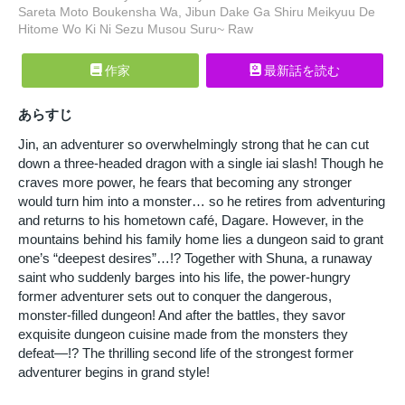
Sareta Moto Boukensha Wa, Jibun Dake Ga Shiru Meikyuu De
Hitome Wo Ki Ni Sezu Musou Suru~ Raw
作家
最新話を読む
あらすじ
Jin, an adventurer so overwhelmingly strong that he can cut
down a three-headed dragon with a single iai slash! Though he
craves more power, he fears that becoming any stronger
would turn him into a monster… so he retires from adventuring
and returns to his hometown café, Dagare. However, in the
mountains behind his family home lies a dungeon said to grant
one’s “deepest desires”…!? Together with Shuna, a runaway
saint who suddenly barges into his life, the power-hungry
former adventurer sets out to conquer the dangerous,
monster-filled dungeon! And after the battles, they savor
exquisite dungeon cuisine made from the monsters they
defeat—!? The thrilling second life of the strongest former
adventurer begins in grand style!