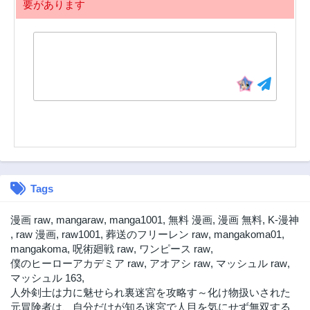
要があります
Tags
漫画 raw
,
mangaraw
,
manga1001
,
無料 漫画
,
漫画 無料
,
K-漫神
,
raw 漫画
,
raw1001
,
葬送のフリーレン raw
,
mangakoma01
,
mangakoma
,
呪術廻戦 raw
,
ワンピース raw
,
僕のヒーローアカデミア raw
,
アオアシ raw
,
マッシュル raw
,
マッシュル 163
,
人外剣士は力に魅せられ裏迷宮を攻略す～化け物扱いされた
元冒険者は、自分だけが知る迷宮で人目を気にせず無双する