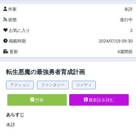
作家
未詳
状態
進行中
お気に入り
2
掲載時期
2024/07/19 09:30
更新
4週間前
転生悪魔の最強勇者育成計画
アクション
ファンタジー
コメディ
作家
最新話を読む
あらすじ
未詳