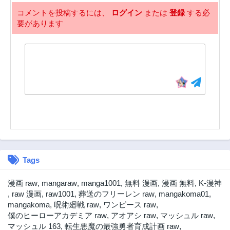
第6話
第5話
コメントを投稿するには、
ログイン
または
登録
する必
2年前
2年前
要があります
第4.52話
第4.5話
2ヶ月前
2ヶ月前
第4話
第3話
2年前
2年前
第2話
第1話
2年前
2年前
Tags
漫画 raw
,
mangaraw
,
manga1001
,
無料 漫画
,
漫画 無料
,
K-漫神
,
raw 漫画
,
raw1001
,
葬送のフリーレン raw
,
mangakoma01
,
mangakoma
,
呪術廻戦 raw
,
ワンピース raw
,
僕のヒーローアカデミア raw
,
アオアシ raw
,
マッシュル raw
,
マッシュル 163
,
転生悪魔の最強勇者育成計画 raw
,