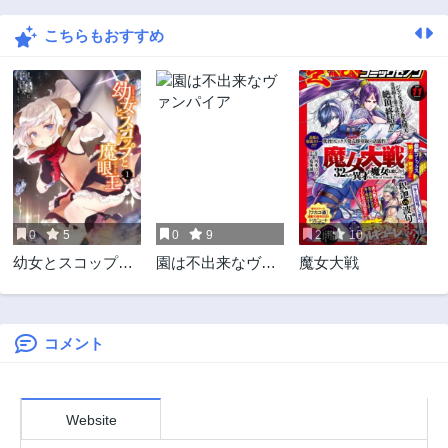
2ヶ月前
2ヶ月前
こちらもおすすめ
第17話
第16話
2ヶ月前
2ヶ月前
第15話
第14話
2ヶ月前
2ヶ月前
第13.6話
第13.5話
2ヶ月前
2ヶ月前
第13話
第12話
2ヶ月前
2ヶ月前
0
5
0
9
2
10
第11話
第10話
幼女とスコップと
園は不出来なヴァ
魔女大戦
2ヶ月前
2ヶ月前
魔眼王
ンパイア
第9話
第8.6話
2ヶ月前
2ヶ月前
コメント
第8.5話
第8話
2ヶ月前
2ヶ月前
第7話
第6.5話
Website
2年前
2ヶ月前