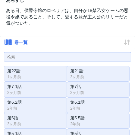
あらすじ
ある日、侯爵令嬢のロベリアは、自分が18禁乙女ゲームの悪
役令嬢であること、そして、愛する妹が主人公のリリーだと
気がついた。
巻一覧
第22話
第21話
1ヶ月前
3ヶ月前
第7.1話
第7話
3ヶ月前
3ヶ月前
第6.2話
第6.1話
2年前
2年前
第6話
第5.5話
3ヶ月前
2年前
第5.1話
第5話