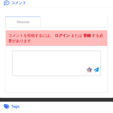
妖精を駆使してた
ったら
コメント
ら、気づけば大陸
一の生産拠点がで
きていた～
Website
コメントを投稿するには、
ログイン
または
登録
する必
要があります
Tags