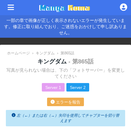
一部の章で画像が正しく表示されないエラーが発生していま
す。修正に取り組んでおり、ご迷惑をおかけして申し訳ありま
せん。
ホームページ
›
キングダム
›
第865話
キングダム
- 第865話
写真が見られない場合は、下の「フォトサーバー」を変更し
てください
Server 1
Server 2
エラーを報告
左（←）または右（→）矢印を使用してチャプターを切り替
えます