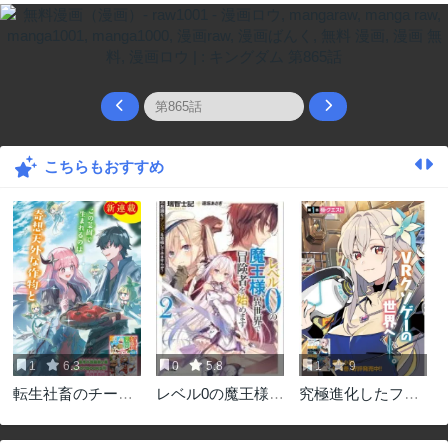
こちらもおすすめ
1
6.3
0
5.8
1
9
転生社畜のチート
レベル0の魔王様、
究極進化したフル
菜園 ～万能スキ
異世界で冒険者を
ダイブRPGが現実
ルと便利な使い魔
始めます
よりもクソゲーだ