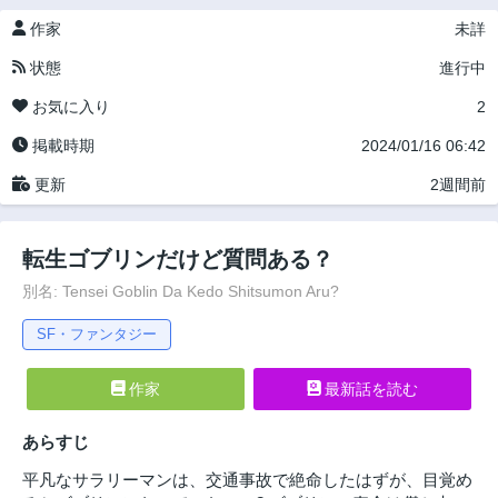
作家
未詳
状態
進行中
お気に入り
2
掲載時期
2024/01/16 06:42
更新
2週間前
転生ゴブリンだけど質問ある？
別名: Tensei Goblin Da Kedo Shitsumon Aru?
SF・ファンタジー
作家
最新話を読む
あらすじ
平凡なサラリーマンは、交通事故で絶命したはずが、目覚め