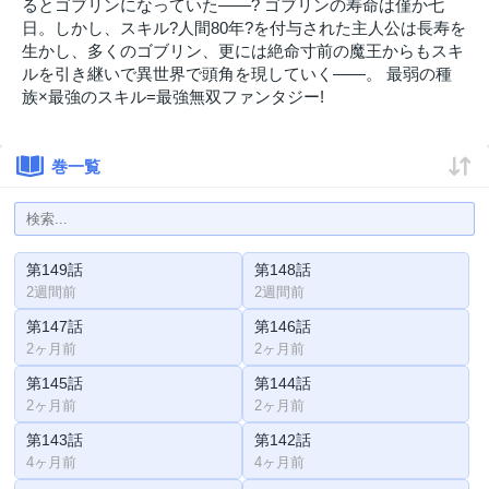
るとゴブリンになっていた――? ゴブリンの寿命は僅か七
日。しかし、スキル?人間80年?を付与された主人公は長寿を
生かし、多くのゴブリン、更には絶命寸前の魔王からもスキ
ルを引き継いで異世界で頭角を現していく――。 最弱の種
族×最強のスキル=最強無双ファンタジー!
巻一覧
第149話
第148話
2週間前
2週間前
第147話
第146話
2ヶ月前
2ヶ月前
第145話
第144話
2ヶ月前
2ヶ月前
第143話
第142話
4ヶ月前
4ヶ月前