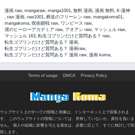
2年前
2年前
漫画 raw
,
mangaraw
,
manga1001
,
無料 漫画
,
漫画 無料
,
K-漫神
第107話
第106話
,
raw 漫画
,
raw1001
,
葬送のフリーレン raw
,
mangakoma01
,
2年前
2年前
mangakoma
,
呪術廻戦 raw
,
ワンピース raw
,
僕のヒーローアカデミア raw
,
アオアシ raw
,
マッシュル raw
,
第105話
第104話
マッシュル 163
,
転生ゴブリンだけど質問ある？ raw
,
2年前
2年前
転生ゴブリンだけど質問ある？ 漫画
,
第103話
第102話
転生ゴブリンだけど質問ある？ 漫画raw
,
2年前
2年前
転生ゴブリンだけど質問ある？ 漫画 raw
,
漫画 koma
,
第101話
第100話
2年前
2年前
Terms of usage
DMCA
Privacy Policy
第99話
第98話
2年前
2年前
第97話
第96話
>
2年前
2年前
第95話
第94話
ウェブサイト上のすべての情報と画像は、インターネット上で収集されま
2年前
2年前
す。 このウェブサイトの情報については、所有していないか、責任を負いま
第93話
第92話
せん。 個人や組織に影響を与える場合は、必要に応じて、すぐに検討して削
2年前
2年前
除します。