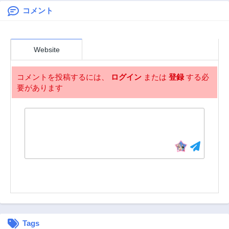
作ることにしまし
た。
コメント
第124話
第123話
1年前
1年前
第122話
第121話
Website
1年前
1年前
第120話
第119話
コメントを投稿するには、
ログイン
または
登録
する必
1年前
1年前
要があります
第118話
第117話
1年前
1年前
第116話
第115話
1年前
2年前
第114話
第113話
2年前
2年前
第112話
第111話
2年前
2年前
第110話
第109話
2年前
2年前
Tags
第108.5話
第108話