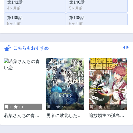
第141話
第140話
4ヶ月前
5ヶ月前
第139話
第138話
5ヶ月前
6ヶ月前
第137話
第136話
6ヶ月前
7ヶ月前
こちらもおすすめ
第135話
第134話
8ヶ月前
8ヶ月前
第133話
第132話
9ヶ月前
10ヶ月前
第131話
第130話
10ヶ月前
11ヶ月前
第129話
第128話
11ヶ月前
1年前
0
10
1
7.5
0
10
第127話
第126話
若葉さんちの青い
勇者に敗北した魔
追放領主の孤島開
1年前
1年前
恋
王様は返り咲くた
拓記
第125話
第124.5話
めに魔物ギルドを
1年前
1年前