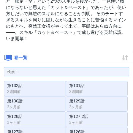
と「鑑定・全」という2つのスキルを授かった。一見使い物
にならないと思えた「カット＆ペースト」であったが、使い
方しだいで無敵のスキルになることが判明。 そのチートす
ぎるスキルを周りに隠しながら生きることに苦悩するマイン
のもとへ、突然王女様がやって来て、事態はあらぬ方向に
――。スキル「カット＆ペースト」で成し遂げる英雄伝説、
いま開幕！
巻一覧
第132話
第131話
2週間前
2週間前
第130話
第129話
3ヶ月前
3ヶ月前
第128話
第127.2話
3ヶ月前
3ヶ月前
第127話
第126話