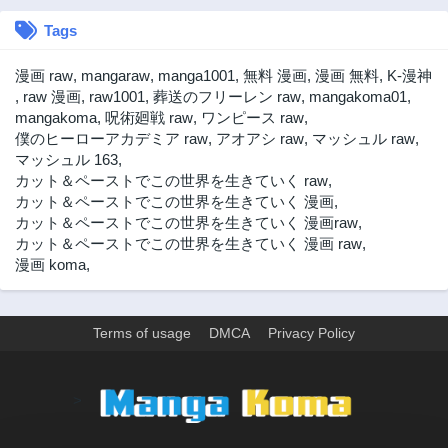
2年前
2年前
Tags
第95.2話
第95話
2年前
2年前
漫画 raw
,
mangaraw
,
manga1001
,
無料 漫画
,
漫画 無料
,
K-漫神
第94話
第93話
,
raw 漫画
,
raw1001
,
葬送のフリーレン raw
,
mangakoma01
,
2年前
2年前
mangakoma
,
呪術廻戦 raw
,
ワンピース raw
,
僕のヒーローアカデミア raw
,
アオアシ raw
,
マッシュル raw
,
第92話
第91話
マッシュル 163
,
2年前
2年前
カット＆ペーストでこの世界を生きていく raw
,
第90話
第89話
カット＆ペーストでこの世界を生きていく 漫画
,
2年前
2年前
カット＆ペーストでこの世界を生きていく 漫画raw
,
カット＆ペーストでこの世界を生きていく 漫画 raw
,
第88話
第87話
漫画 koma
,
2年前
2年前
第86話
第85話
2年前
2年前
Terms of usage
DMCA
Privacy Policy
第84.2話
第84話
2年前
2年前
>
第83話
第82話
2年前
2年前