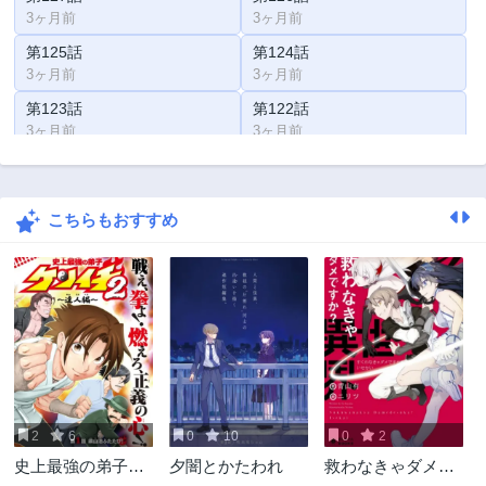
3ヶ月前
3ヶ月前
第125話
第124話
3ヶ月前
3ヶ月前
第123話
第122話
3ヶ月前
3ヶ月前
第121話
第120.2話
3ヶ月前
1年前
こちらもおすすめ
第120話
第119話
1年前
1年前
第118話
第117話
1年前
1年前
第116話
第115話
1年前
1年前
第114話
第113話
1年前
1年前
2
6
0
10
0
2
第112話
第111話
史上最強の弟子ケ
夕闇とかたわれ
救わなきゃダメで
1年前
1年前