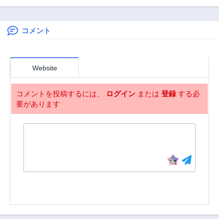
ンイチ２〜達人
すか？ 異世界
第110話
第109話
編〜
1年前
1年前
コメント
第108話
第107.2話
1年前
1年前
第107話
第106話
Website
1年前
1年前
第105話
第104話
コメントを投稿するには、
ログイン
または
登録
する必
1年前
1年前
要があります
第103話
第102.2話
1年前
1年前
第102.1話
第102話
1年前
2年前
第101話
第100話
2年前
2年前
第99話
第98話
2年前
2年前
第97話
第96話