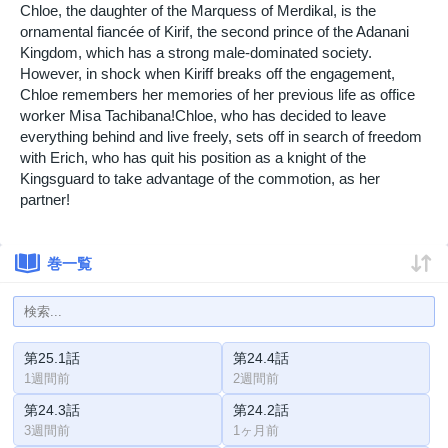
Chloe, the daughter of the Marquess of Merdikal, is the
ornamental fiancée of Kirif, the second prince of the Adanani
Kingdom, which has a strong male-dominated society.
However, in shock when Kiriff breaks off the engagement,
Chloe remembers her memories of her previous life as office
worker Misa Tachibana!Chloe, who has decided to leave
everything behind and live freely, sets off in search of freedom
with Erich, who has quit his position as a knight of the
Kingsguard to take advantage of the commotion, as her
partner!
巻一覧
第25.1話
第24.4話
1週間前
2週間前
第24.3話
第24.2話
3週間前
1ヶ月前