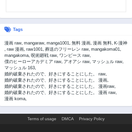
第15.1話
第14.4話
1年前
1年前
第14.3話
第14.2話
1年前
1年前
Tags
第14.1話
第13.4話
1年前
1年前
漫画 raw
,
mangaraw
,
manga1001
,
無料 漫画
,
漫画 無料
,
K-漫神
第13.3話
第13.2話
,
raw 漫画
,
raw1001
,
葬送のフリーレン raw
,
mangakoma01
,
1年前
1年前
mangakoma
,
呪術廻戦 raw
,
ワンピース raw
,
僕のヒーローアカデミア raw
,
アオアシ raw
,
マッシュル raw
,
第13.1話
第12.3話
マッシュル 163
,
1年前
2年前
婚約破棄されたので、好きにすることにした。 raw
,
第12.2話
第12.1話
婚約破棄されたので、好きにすることにした。 漫画
,
2年前
2年前
婚約破棄されたので、好きにすることにした。 漫画raw
,
婚約破棄されたので、好きにすることにした。 漫画 raw
,
第11.4話
第11.3話
漫画 koma
,
2年前
2年前
第11.2話
第11.1話
2年前
2年前
Terms of usage
DMCA
Privacy Policy
第10.4話
第10.3話
2年前
2年前