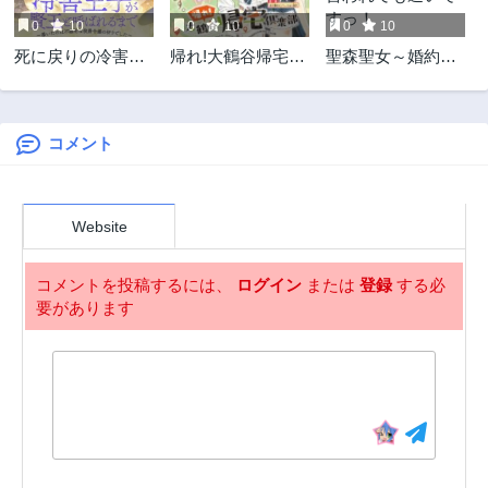
6ヶ月前
7ヶ月前
0
10
0
10
0
10
第19.2話
第19.1話
死に戻りの冷害王
帰れ!大鶴谷帰宅倶
聖森聖女～婚約破
7ヶ月前
8ヶ月前
子が賢王と呼ばれ
楽部
棄された追放聖女
第18.4話
第18.3話
るまで～導いたの
ですが、狼王子の
9ヶ月前
9ヶ月前
は不器用な侯爵令
呪いを解いて溺愛
嬢の祈りでした～
されてます～今さ
コメント
第18.2話
第18.1話
ら国に戻れって言
9ヶ月前
10ヶ月前
われても遅いです
第17.3話
第17.2話
っ！
Website
11ヶ月前
11ヶ月前
第17.1話
第16.4話
コメントを投稿するには、
ログイン
または
登録
する必
2ヶ月前
2ヶ月前
要があります
第16.3話
第16.2話
1年前
1年前
第16.1話
第15.4話
1年前
1年前
第15.3話
第15.2話
1年前
1年前