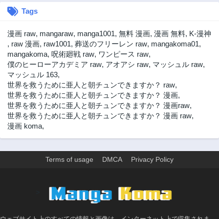
Tags
第14話
第13話
3年前
3年前
漫画 raw
,
mangaraw
,
manga1001
,
無料 漫画
,
漫画 無料
,
K-漫神
第12話
第11話
,
raw 漫画
,
raw1001
,
葬送のフリーレン raw
,
mangakoma01
,
3年前
3年前
mangakoma
,
呪術廻戦 raw
,
ワンピース raw
,
僕のヒーローアカデミア raw
,
アオアシ raw
,
マッシュル raw
,
第10.5話
第10話
マッシュル 163
,
3年前
3年前
世界を救うために亜人と朝チュンできますか？ raw
,
第9話
第8話
世界を救うために亜人と朝チュンできますか？ 漫画
,
3年前
3年前
世界を救うために亜人と朝チュンできますか？ 漫画raw
,
世界を救うために亜人と朝チュンできますか？ 漫画 raw
,
第7話
第6話
漫画 koma
,
3年前
3年前
第5話
第4話
3年前
3年前
Terms of usage
DMCA
Privacy Policy
第3話
第2話
3年前
3年前
>
第1話
3年前
ウェブサイト上のすべての情報と画像は、インターネット上で収集されま