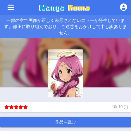
一部の章で画像が正しく表示されないエラーが発生していま
す。修正に取り組んでおり、ご迷惑をおかけして申し訳ありま
せん。
10
/
10
(
1
)
作品を読む