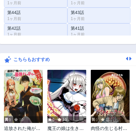
1ヶ月前
1ヶ月前
第44話
第43話
1ヶ月前
1ヶ月前
第42話
第41話
1ヶ月前
1ヶ月前
第40話
第39話
2年前
2年前
こちらもおすすめ
第38話
第37話
2年前
2年前
第36話
第35話
2年前
3年前
第34.6話
第34.5話
3年前
3年前
第34話
第33.5話
3年前
3年前
0
10
0
10
0
10
第33話
第32.5話
追放された俺が外
魔王の娘は生き汚
肉怪の生じる村に
3年前
3年前
れギフト『翻訳』
い
て