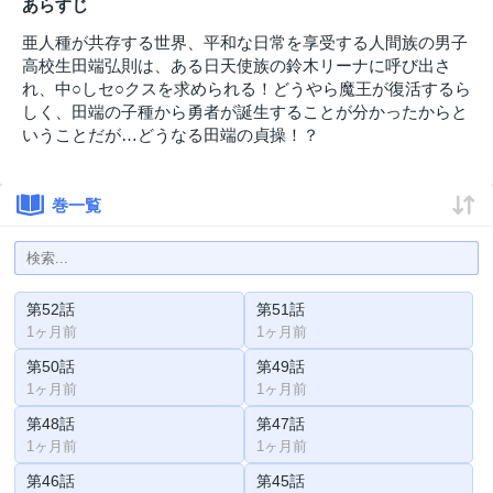
あらすじ
亜人種が共存する世界、平和な日常を享受する人間族の男子
高校生田端弘則は、ある日天使族の鈴木リーナに呼び出さ
れ、中○しセ○クスを求められる！どうやら魔王が復活するら
しく、田端の子種から勇者が誕生することが分かったからと
いうことだが…どうなる田端の貞操！？
巻一覧
第52話
第51話
1ヶ月前
1ヶ月前
第50話
第49話
1ヶ月前
1ヶ月前
第48話
第47話
1ヶ月前
1ヶ月前
第46話
第45話