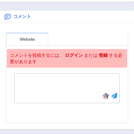
第32話
第31話
で最強パーティー
3年前
3年前
無双！～魔物や魔
族と話せる能力を
コメント
第30話
第29話
駆使して成り上が
3年前
3年前
る～＠ＣＯＭＩＣ
第28話
第27話
Website
3年前
3年前
第26話
第25話
コメントを投稿するには、
ログイン
または
登録
する必
3年前
3年前
要があります
第24話
第23話
3年前
3年前
第22話
第21話
3年前
3年前
第20話
第19話
3年前
3年前
第18話
第17話
3年前
3年前
第16話
第15話
3年前
3年前