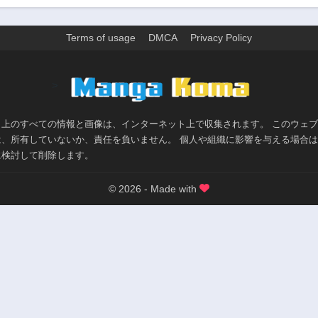
第13話
第12.2話
2年前
2年前
Terms of usage
DMCA
Privacy Policy
第11.2話
第11.1話
2年前
2年前
>
第10話
第9.2話
2年前
2年前
ト上のすべての情報と画像は、インターネット上で収集されます。 このウェ
第8.1話
第8話
は、所有していないか、責任を負いません。 個人や組織に影響を与える場合
2年前
2年前
に検討して削除します。
第6.2話
第6.1話
3年前
3年前
© 2026 - Made with
第5話
第4.2話
2年前
3年前
第3.1話
第3話
3年前
2年前
第2話
2年前