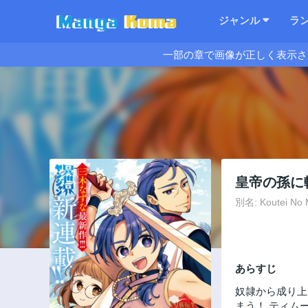
ジャンル
ラ
一部の章で画像が正しく表示さ
皇帝の孫に
別名: Koutei No M
あらすじ
奴隷から成り上
まう！ ティム