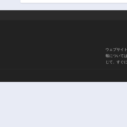
第13.1話
2年前
第11.3話
2年前
第10.1話
2年前
ウェブサイ
第8.2話
報について
2年前
じて、すぐ
第7話
2年前
第5.1話
3年前
第3.2話
3年前
第2.1話
3年前