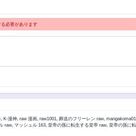
第30.2話
第30.1話
1年前
1年前
第28.3話
第28.2話
る必要があります
2年前
2年前
第27.1話
第26.2話
2年前
2年前
第24.1話
第23.2話
2年前
2年前
第22話
第21.2話
2年前
2年前
第20.1話
第20話
2年前
2年前
第18.2話
第18.1話
2年前
2年前
第16.1話
第15.2話
料
,
K-漫神
,
raw 漫画
,
raw1001
,
葬送のフリーレン raw
,
mangakoma01
2年前
2年前
 raw
,
マッシュル 163
,
皇帝の孫に転生する皇帝 raw
,
皇帝の孫に転
第14.1話
第14話
2年前
2年前