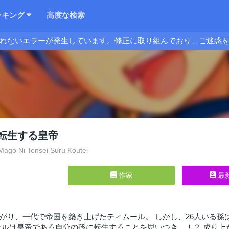
ンキング
高度な検索
れないエラーが発生しています。修正に取り組んでおり、ご迷惑
転生する皇帝
ago Ni Tensei Suru Koutei
作家
最
がり、一代で帝国を築き上げたティムール。 しかし、26人いる
ールは皇帝である自分の孫に転生することを思いつき…！？ 成り上