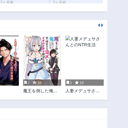
7ヶ月前
7ヶ月前
第47.5話
第47.2話
9ヶ月前
9ヶ月前
第45.2話
第45.1話
10ヶ月前
10ヶ月前
第44.1話
第43.3話
11ヶ月前
11ヶ月前
第42.1話
第41.2話
1年前
1年前
第39.2話
第39.1話
1年前
1年前
2
10
1
10
第37.1話
第36話
魔王を倒した俺に
人妻メデュサさん
1年前
1年前
待っていたのは、
とのNTR生活
第34.1話
第33.2話
世話好きなヨメと
1年前
1年前
のイチャイチャ錬
金生活だった。
第31.5話
第31.2話
1年前
1年前