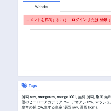
第31.1話
Website
1年前
第29.1話
コメントを投稿するには、
ログイン
または
登録
す
2年前
第27.2話
2年前
第24.2話
2年前
第22.1話
2年前
第20.2話
2年前
第19話
2年前
Tags
第16.2話
漫画 raw
,
mangaraw
,
manga1001
,
無料 漫画
,
漫画 無
2年前
僕のヒーローアカデミア raw
,
アオアシ raw
,
マッシュル
第14.2話
皇帝の孫に転生する皇帝 漫画 raw
,
漫画 koma
,
2年前