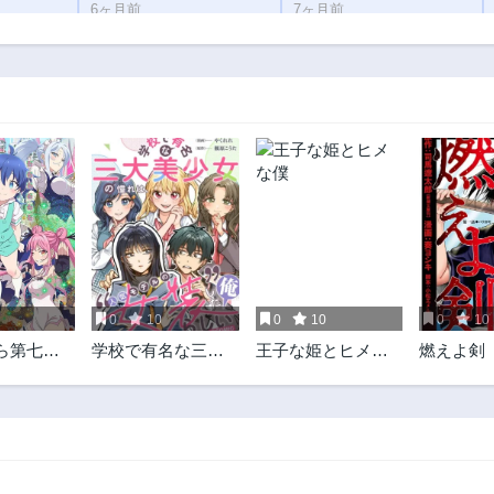
6ヶ月前
7ヶ月前
第48.1話
第47.6話
8ヶ月前
9ヶ月前
第46.2話
第46.1話
9ヶ月前
10ヶ月前
第44.5話
第44.2話
11ヶ月前
11ヶ月前
第43.1話
第42.2話
1年前
1年前
第40.2話
第40.1話
1年前
1年前
3
0
10
0
10
0
10
第38.1話
第37.2話
ら第七王
学校で有名な三大
王子な姫とヒメな
燃えよ剣
1年前
1年前
ので、気
美少女の憧れは、
僕
第35.1話
第34.2話
術を極め
人気モデルの“女
1年前
1年前
装”した俺らしい
@COMIC
第32.2話
第32.1話
1年前
1年前