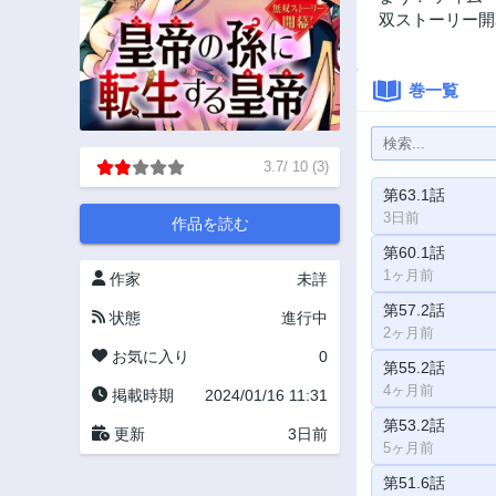
双ストーリー開
巻一覧
3.7
/
10
(
3
)
第63.1話
3日前
作品を読む
第60.1話
1ヶ月前
作家
未詳
第57.2話
状態
進行中
2ヶ月前
お気に入り
0
第55.2話
4ヶ月前
掲載時期
2024/01/16 11:31
第53.2話
更新
3日前
5ヶ月前
第51.6話