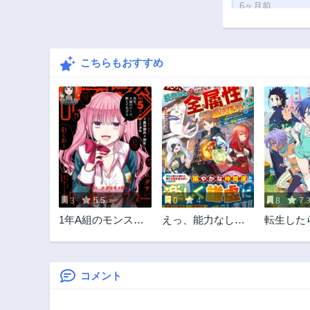
6ヶ月前
第48.2話
8ヶ月前
こちらもおすすめ
第47.1話
9ヶ月前
第44.6話
10ヶ月前
第43.2話
1年前
第41.1話
1年前
3
5.5
0
4
8
7.
第38.2話
1年A組のモンスタ
えっ、能力なしで
転生した
1年前
ー
パーティ追放され
子だった
第35.2話
た俺が全属性魔法
ままに魔
1年前
使い!?
ます
コメント
第33.1話
1年前