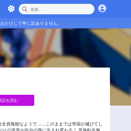
をおかけして申し訳ありません。
新話を読む
孫は全員無能なようで……このままでは帝国が滅びてし
がりの皇帝が自分の孫に生まれ変わる！ 皇族転生無