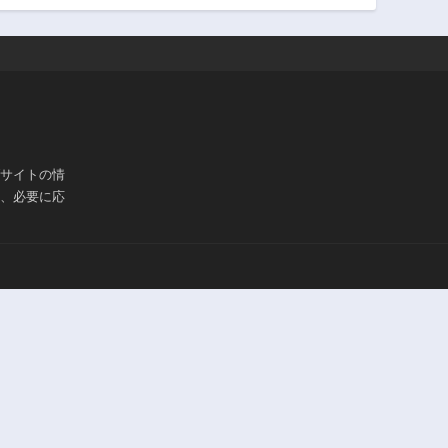
第12.1話
第12話
2年前
2年前
第11話
第10.2話
2年前
2年前
第9.1話
第9話
2年前
2年前
ブサイトの情
第7.2話
第7.1話
は、必要に応
3年前
3年前
第6話
第5.2話
2年前
3年前
第4.1話
第4話
3年前
2年前
第2.3話
第2.2話
3年前
3年前
第1話
3年前